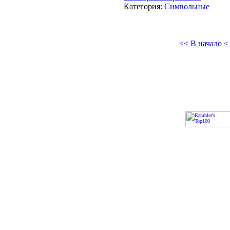
Категория:
Символьные
<< В начало
<