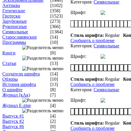
Эскпериментальные
[1440]
Категория:
Символьные
Антиква
[1102]
Готические
[358]
Шрифт:
Гротески
[1523]
Зарубежные
[273]
Рукописные
[366]
Символьные
[1384]
Стиль шрифта:
Regular
Коп
Старославянские
[14]
Сообщить о проблеме
Программы
[10]
Категория:
Символьные
Книги
[0]
Шрифт:
Статьи
[13]
Создатели шрифта
[14]
Обзоры
[10]
Стиль шрифта:
Regular
Коп
История шрифта
[13]
Сообщить о проблеме
О шрифте
[8]
Категория:
Символьные
Журнал [кАк)
[7]
Шрифт:
Журнал E-zine
[4]
Выпуск #1
[4]
Выпуск #2
[2]
Стиль шрифта:
Regular
Коп
Выпуск #6
[0]
Сообщить о проблеме