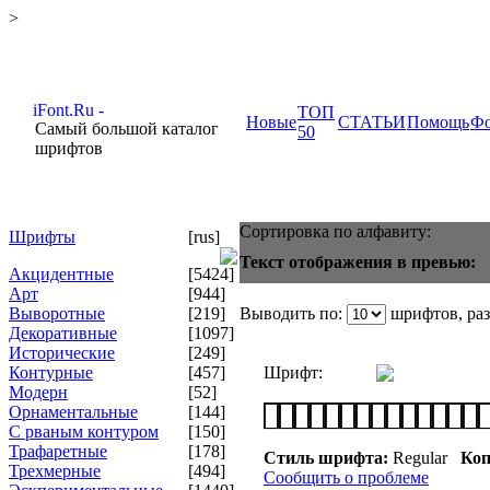
>
ТОП
Новые
СТАТЬИ
Помощь
Ф
Самый большой каталог
50
шрифтов
Сортировка по алфавиту:
Шрифты
[rus]
Текст отображения в превью:
Акцидентные
[5424]
Арт
[944]
Выворотные
[219]
Выводить по:
шрифтов, ра
Декоративные
[1097]
Исторические
[249]
Контурные
[457]
Шрифт:
Модерн
[52]
Орнаментальные
[144]
С рваным контуром
[150]
Трафаретные
[178]
Стиль шрифта:
Regular
Коп
Трехмерные
[494]
Сообщить о проблеме