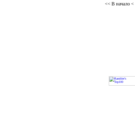
<< В начало
<