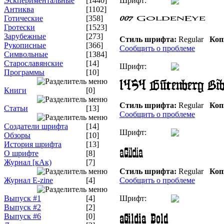
Эскпериментальные
[1440]
Шрифт:
Антиква
[1102]
Готические
[358]
Гротески
[1523]
Зарубежные
[273]
Стиль шрифта:
Regular
Коп
Рукописные
[366]
Сообщить о проблеме
Символьные
[1384]
Старославянские
[14]
Шрифт:
Программы
[10]
Книги
[0]
Стиль шрифта:
Regular
Коп
Статьи
[13]
Сообщить о проблеме
Создатели шрифта
[14]
Шрифт:
Обзоры
[10]
История шрифта
[13]
О шрифте
[8]
Журнал [кАк)
[7]
Стиль шрифта:
Regular
Коп
Журнал E-zine
[4]
Сообщить о проблеме
Выпуск #1
[4]
Шрифт:
Выпуск #2
[2]
Выпуск #6
[0]