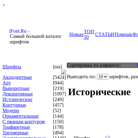
>
ТОП
Новые
СТАТЬИ
Помощь
Ф
Самый большой каталог
50
шрифтов
Сортировка по алфавиту:
Шрифты
[rus]
Выводить по:
шрифтов, ра
Акцидентные
[5424]
Арт
[944]
Выворотные
[219]
Исторические
Декоративные
[1097]
Исторические
[249]
Контурные
[457]
Модерн
[52]
Орнаментальные
[144]
С рваным контуром
[150]
Трафаретные
[178]
Трехмерные
[494]