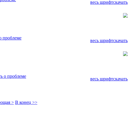
весь шрифт
скачать
о проблеме
весь шрифт
скачать
ь о проблеме
весь шрифт
скачать
ющая >
В конец >>