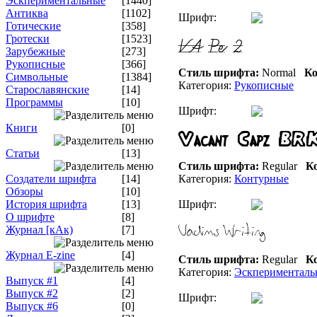
Эскпериментальные
[1440]
Антиква
[1102]
Шрифт:
Готические
[358]
Гротески
[1523]
Зарубежные
[273]
Рукописные
[366]
Стиль шрифта:
Normal
Ко
Символьные
[1384]
Категория:
Рукописные
Старославянские
[14]
Программы
[10]
Шрифт:
Книги
[0]
Статьи
[13]
Стиль шрифта:
Regular
Ко
Создатели шрифта
[14]
Категория:
Контурные
Обзоры
[10]
История шрифта
[13]
Шрифт:
О шрифте
[8]
Журнал [кАк)
[7]
Журнал E-zine
[4]
Стиль шрифта:
Regular
Ко
Категория:
Эскперименталь
Выпуск #1
[4]
Выпуск #2
[2]
Шрифт:
Выпуск #6
[0]