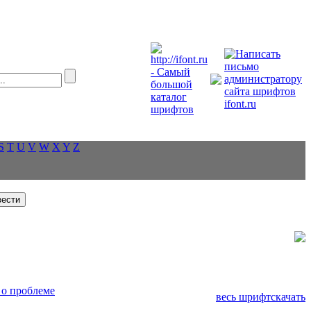
S
T
U
V
W
X
Y
Z
о проблеме
весь шрифт
скачать