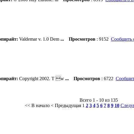
пирайт:
Valdemar v. 1.0 Dem
...
Просмотров
: 9152
Сообщить 
пирайт:
Copyright 2002. T w
...
Просмотров
: 6722
Сообщит
Всего 1 - 10 из 135
<< В начало
< Предыдущая
1
2
3
4
5
6
7
8
9
10
Следу