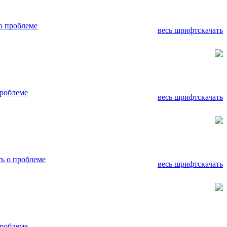
о проблеме
весь шрифт
скачать
роблеме
весь шрифт
скачать
ь о проблеме
весь шрифт
скачать
роблеме