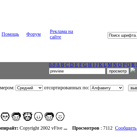
Реклама на
Помощь
Форум
сайте
0-9
A
B
C
D
E
F
G
H
I
J
K
L
M
N
O
P
Q
R
змером:
отсортированных по:
пирайт:
Copyright 2002 vFive
...
Просмотров
: 7112
Сообщить 