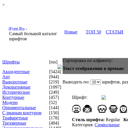
>
Новые
ТОП 50
СТАТЬИ
Самый большой каталог
шрифтов
Сортировка по алфавиту:
Шрифты
[rus]
Текст отображения в превью:
Акцидентные
[5424]
Арт
[944]
Выворотные
[219]
Выводить по:
шрифтов, ра
Декоративные
[1097]
Исторические
[249]
Контурные
[457]
Шрифт:
Модерн
[52]
Орнаментальные
[144]
С рваным контуром
[150]
Трафаретные
[178]
Стиль шрифта:
Regular
Ко
Трехмерные
[494]
Категория:
Символьные