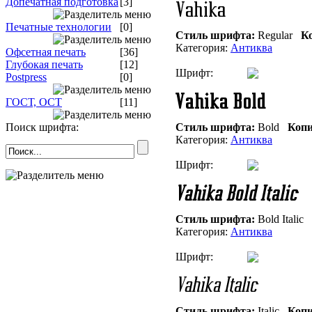
Допечатная подготовка
[3]
Печатные технологии
[0]
Стиль шрифта:
Regular
Ко
Категория:
Антиква
Офсетная печать
[36]
Глубокая печать
[12]
Шрифт:
Postpress
[0]
ГОСТ, ОСТ
[11]
Поиск шрифта:
Стиль шрифта:
Bold
Копи
Категория:
Антиква
Шрифт:
Стиль шрифта:
Bold Italic
Категория:
Антиква
Шрифт:
Стиль шрифта:
Italic
Копи