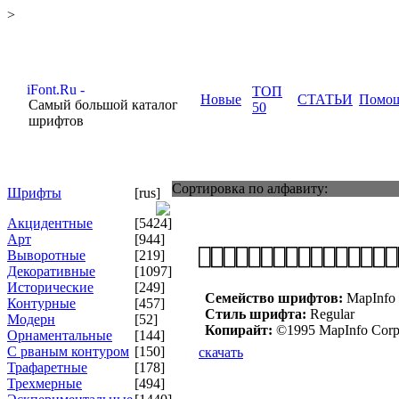
>
ТОП
Новые
СТАТЬИ
Помо
Самый большой каталог
50
шрифтов
Сортировка по алфавиту:
Шрифты
[rus]
Акцидентные
[5424]
Арт
[944]
Выворотные
[219]
Декоративные
[1097]
Исторические
[249]
Семейство шрифтов:
MapInfo 
Контурные
[457]
Стиль шрифта:
Regular
Модерн
[52]
Копирайт:
©1995 MapInfo Corpora
Орнаментальные
[144]
С рваным контуром
[150]
скачать
Трафаретные
[178]
Трехмерные
[494]