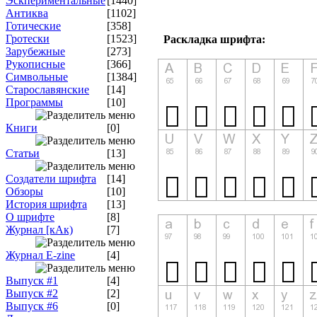
Эскпериментальные
[1440]
Антиква
[1102]
Готические
[358]
Гротески
[1523]
Раскладка шрифта:
Зарубежные
[273]
Рукописные
[366]
Символьные
[1384]
Старославянские
[14]
Программы
[10]
Книги
[0]
Статьи
[13]
Создатели шрифта
[14]
Обзоры
[10]
История шрифта
[13]
О шрифте
[8]
Журнал [кАк)
[7]
Журнал E-zine
[4]
Выпуск #1
[4]
Выпуск #2
[2]
Выпуск #6
[0]