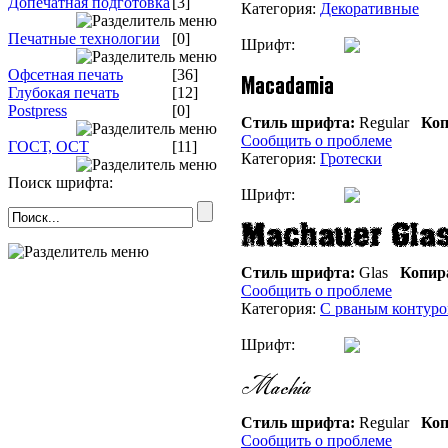
Допечатная подготовка
[3]
Категория:
Декоративные
Печатные технологии
[0]
Шрифт:
Офсетная печать
[36]
Глубокая печать
[12]
Postpress
[0]
Стиль шрифта:
Regular
Коп
Сообщить о проблеме
ГОСТ, ОСТ
[11]
Категория:
Гротески
Поиск шрифта:
Шрифт:
Стиль шрифта:
Glas
Копир
Сообщить о проблеме
Категория:
С рваным контур
Шрифт:
Стиль шрифта:
Regular
Коп
Сообщить о проблеме