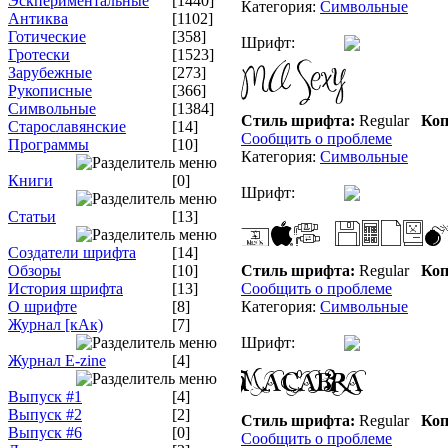
Эскпериментальные
[1440]
Категория:
Символьные
Антиква
[1102]
Готические
[358]
Шрифт:
Гротески
[1523]
Зарубежные
[273]
Рукописные
[366]
Символьные
[1384]
Стиль шрифта:
Regular
Коп
Старославянские
[14]
Сообщить о проблеме
Программы
[10]
Категория:
Символьные
Книги
[0]
Шрифт:
Статьи
[13]
Создатели шрифта
[14]
Обзоры
[10]
Стиль шрифта:
Regular
Коп
История шрифта
[13]
Сообщить о проблеме
О шрифте
[8]
Категория:
Символьные
Журнал [кАк)
[7]
Шрифт:
Журнал E-zine
[4]
Выпуск #1
[4]
Выпуск #2
[2]
Стиль шрифта:
Regular
Коп
Выпуск #6
[0]
Сообщить о проблеме