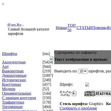
>
ТОП
Новые
СТАТЬИ
Помощь
Ф
Самый большой каталог
50
шрифтов
Сортировка по алфавиту:
Шрифты
[rus]
Текст отображения в превью:
Акцидентные
[5424]
Арт
[944]
Выворотные
[219]
Выводить по:
шрифтов, ра
Декоративные
[1097]
Исторические
[249]
Контурные
[457]
Шрифт:
Модерн
[52]
Орнаментальные
[144]
С рваным контуром
[150]
Трафаретные
[178]
Стиль шрифта:
Graphics
Ко
Трехмерные
[494]
Сообщить о проблеме