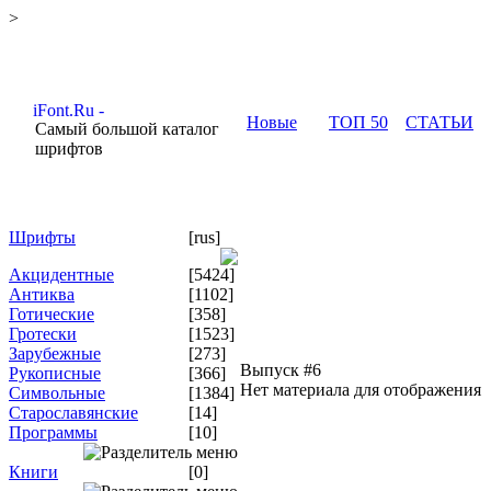
>
Новые
ТОП 50
СТАТЬИ
Самый большой каталог
шрифтов
Шрифты
[rus]
Акцидентные
[5424]
Антиква
[1102]
Готические
[358]
Гротески
[1523]
Зарубежные
[273]
Выпуск #6
Рукописные
[366]
Нет материала для отображения
Символьные
[1384]
Старославянские
[14]
Программы
[10]
Книги
[0]