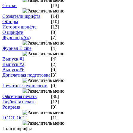
Статьи
[13]
Создатели шрифта
[14]
Обзоры
[10]
История шрифта
[13]
О шрифте
[8]
Журнал [кАк)
[7]
Журнал E-zine
[4]
Выпуск #1
[4]
Выпуск #2
[2]
Выпуск #6
[0]
Допечатная подготовка
[3]
Печатные технологии
[0]
Офсетная печать
[36]
Глубокая печать
[12]
Postpress
[0]
ГОСТ, ОСТ
[11]
Поиск шрифта: