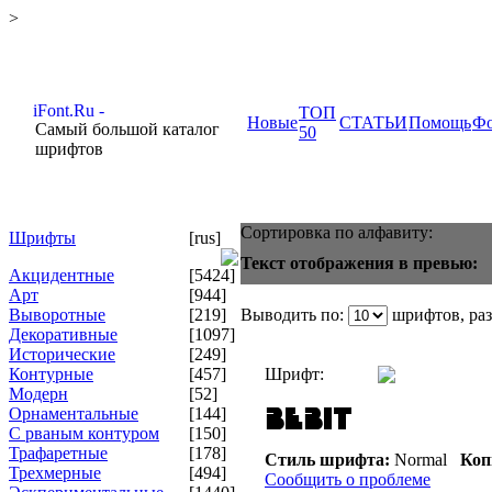
>
ТОП
Новые
СТАТЬИ
Помощь
Ф
Самый большой каталог
50
шрифтов
Сортировка по алфавиту:
Шрифты
[rus]
Текст отображения в превью:
Акцидентные
[5424]
Арт
[944]
Выворотные
[219]
Выводить по:
шрифтов, ра
Декоративные
[1097]
Исторические
[249]
Контурные
[457]
Шрифт:
Модерн
[52]
Орнаментальные
[144]
С рваным контуром
[150]
Трафаретные
[178]
Стиль шрифта:
Normal
Коп
Трехмерные
[494]
Сообщить о проблеме