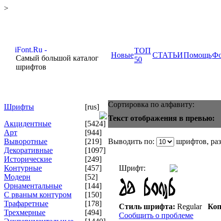
>
ТОП
Новые
СТАТЬИ
Помощь
Ф
Самый большой каталог
50
шрифтов
Сортировка по алфавиту:
Шрифты
[rus]
Текст отображения в превью:
Акцидентные
[5424]
Арт
[944]
Выворотные
[219]
Выводить по:
шрифтов, ра
Декоративные
[1097]
Исторические
[249]
Контурные
[457]
Шрифт:
Модерн
[52]
Орнаментальные
[144]
С рваным контуром
[150]
Трафаретные
[178]
Стиль шрифта:
Regular
Коп
Трехмерные
[494]
Сообщить о проблеме