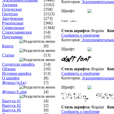
Эскпериментальные
[1440]
Категория:
Эскпериментальн
Антиква
[1102]
Готические
[358]
Шрифт:
Гротески
[1523]
Зарубежные
[273]
Рукописные
[366]
Символьные
[1384]
Стиль шрифта:
Regular
Коп
Старославянские
[14]
Сообщить о проблеме
Программы
[10]
Категория:
Эскпериментальн
Книги
[0]
Шрифт:
Статьи
[13]
Создатели шрифта
[14]
Обзоры
[10]
Стиль шрифта:
Regular
Коп
История шрифта
[13]
Сообщить о проблеме
О шрифте
[8]
Категория:
Эскпериментальн
Журнал [кАк)
[7]
Шрифт:
Журнал E-zine
[4]
Выпуск #1
[4]
Выпуск #2
[2]
Стиль шрифта:
Regular
Коп
Выпуск #6
[0]
Сообщить о проблеме