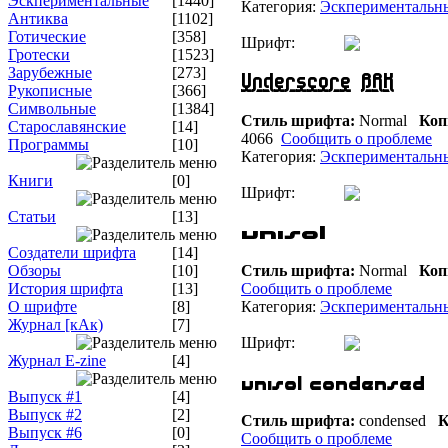
Эскпериментальные
[1440]
Категория:
Эскпериментальн
Антиква
[1102]
Готические
[358]
Шрифт:
Гротески
[1523]
Зарубежные
[273]
Рукописные
[366]
Символьные
[1384]
Стиль шрифта:
Normal
Коп
Старославянские
[14]
4066
Сообщить о проблеме
Программы
[10]
Категория:
Эскпериментальн
Книги
[0]
Шрифт:
Статьи
[13]
Создатели шрифта
[14]
Обзоры
[10]
Стиль шрифта:
Normal
Коп
История шрифта
[13]
Сообщить о проблеме
О шрифте
[8]
Категория:
Эскпериментальн
Журнал [кАк)
[7]
Шрифт:
Журнал E-zine
[4]
Выпуск #1
[4]
Выпуск #2
[2]
Стиль шрифта:
condensed
К
Выпуск #6
[0]
Сообщить о проблеме