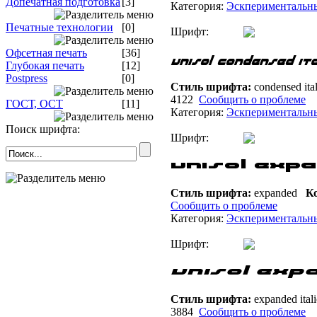
Допечатная подготовка
[3]
Категория:
Эскпериментальн
Печатные технологии
[0]
Шрифт:
Офсетная печать
[36]
Глубокая печать
[12]
Postpress
[0]
Стиль шрифта:
condensed ita
4122
Сообщить о проблеме
ГОСТ, ОСТ
[11]
Категория:
Эскпериментальн
Поиск шрифта:
Шрифт:
Стиль шрифта:
expanded
Ко
Сообщить о проблеме
Категория:
Эскпериментальн
Шрифт:
Стиль шрифта:
expanded ital
3884
Сообщить о проблеме