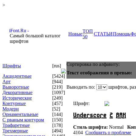
>
ТОП
Новые
СТАТЬИ
Помощь
Ф
Самый большой каталог
50
шрифтов
Сортировка по алфавиту:
Шрифты
[rus]
Текст отображения в превью:
Акцидентные
[5424]
Арт
[944]
Выворотные
[219]
Выводить по:
шрифтов, ра
Декоративные
[1097]
Исторические
[249]
Контурные
[457]
Шрифт:
Модерн
[52]
Орнаментальные
[144]
С рваным контуром
[150]
Трафаретные
[178]
Стиль шрифта:
Normal
Коп
Трехмерные
[494]
4104
Сообщить о проблеме