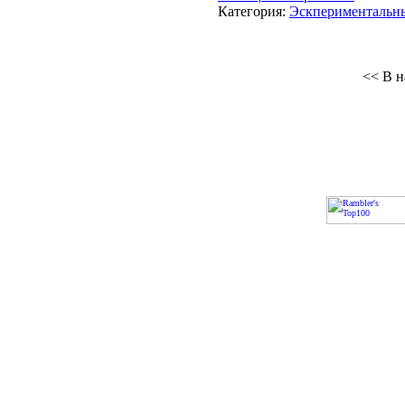
Категория:
Эскпериментальн
<< В н