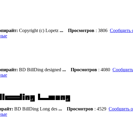
пирайт:
Copyright (c) Lopetz
...
Просмотров
: 3806
Сообщить 
ные
пирайт:
BD BillDing designed
...
Просмотров
: 4080
Сообщить
ные
райт:
BD BillDing Long des
...
Просмотров
: 4529
Сообщить о
ные