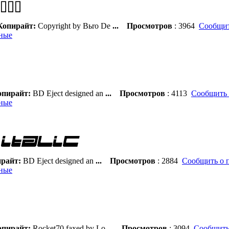
опирайт:
Copyright by Bьro De
...
Просмотров
: 3964
Сообщит
ные
пирайт:
BD Eject designed an
...
Просмотров
: 4113
Сообщить 
ные
райт:
BD Eject designed an
...
Просмотров
: 2884
Сообщить о 
ные
пирайт:
Rocket70 faxed by Lo
...
Просмотров
: 3094
Сообщить