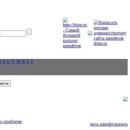
S
T
U
V
W
X
Y
Z
о проблеме
весь шрифт
скачать