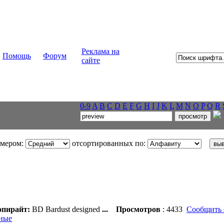
Реклама на
Помощь
Форум
сайте
0-9
A
B
C
D
E
F
G
H
I
J
K
L
M
N
O
P
Q
R
змером:
отсортированных по:
пирайт:
BD Bardust designed
...
Просмотров
: 4433
Сообщить 
ные