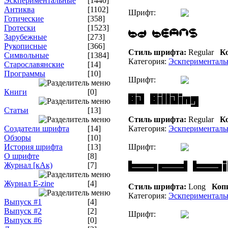
Эскпериментальные
[1440]
Антиква
[1102]
Шрифт:
Готические
[358]
Гротески
[1523]
Зарубежные
[273]
Рукописные
[366]
Стиль шрифта:
Regular
Ко
Символьные
[1384]
Категория:
Эскперименталь
Старославянские
[14]
Программы
[10]
Шрифт:
Книги
[0]
Статьи
[13]
Стиль шрифта:
Regular
Ко
Создатели шрифта
[14]
Категория:
Эскперименталь
Обзоры
[10]
История шрифта
[13]
Шрифт:
О шрифте
[8]
Журнал [кАк)
[7]
Журнал E-zine
[4]
Стиль шрифта:
Long
Копи
Категория:
Эскперименталь
Выпуск #1
[4]
Выпуск #2
[2]
Шрифт:
Выпуск #6
[0]