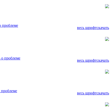
о проблеме
весь шрифт
скачать
 о проблеме
весь шрифт
скачать
 проблеме
весь шрифт
скачать