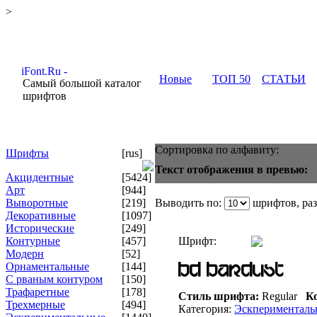
>
Новые
ТОП 50
СТАТЬИ
Самый большой каталог
шрифтов
Сортировка по алфавиту:
Шрифты
[rus]
Текст отображения в превью:
Акцидентные
[5424]
Арт
[944]
Выворотные
[219]
Выводить по:
шрифтов, ра
Декоративные
[1097]
Исторические
[249]
Контурные
[457]
Шрифт:
Модерн
[52]
Орнаментальные
[144]
С рваным контуром
[150]
Трафаретные
[178]
Стиль шрифта:
Regular
Ко
Трехмерные
[494]
Категория:
Эскперименталь