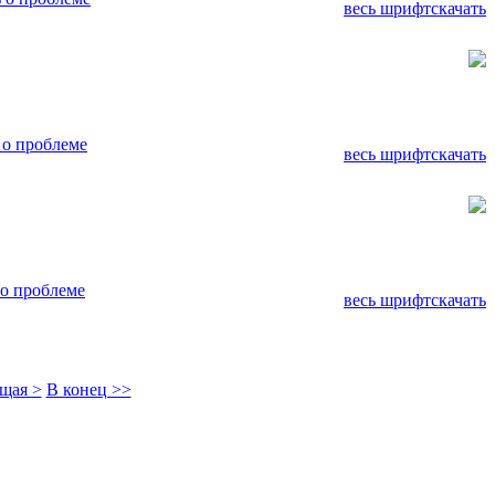
весь шрифт
скачать
о проблеме
весь шрифт
скачать
о проблеме
весь шрифт
скачать
щая >
В конец >>