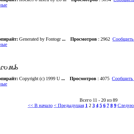
ные
пирайт:
Generated by Fontogr
...
Просмотров
: 2962
Сообщить 
ные
пирайт:
Copyright (c) 1999 U
...
Просмотров
: 4075
Сообщить 
ные
Всего 11 - 20 из 89
<< В начало
< Предыдущая
1
2
3
4
5
6
7
8
9
Следую