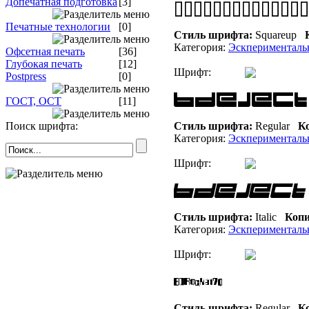
Допечатная подготовка
[3]
Печатные технологии
[0]
Стиль шрифта:
Squareup
К
Категория:
Эскперименталь
Офсетная печать
[36]
Глубокая печать
[12]
Шрифт:
Postpress
[0]
ГОСТ, ОСТ
[11]
Поиск шрифта:
Стиль шрифта:
Regular
Ко
Категория:
Эскперименталь
Шрифт:
Стиль шрифта:
Italic
Копи
Категория:
Эскперименталь
Шрифт:
Стиль шрифта:
Regular
Ко