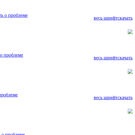
ь о проблеме
весь шрифт
скачать
о проблеме
весь шрифт
скачать
проблеме
весь шрифт
скачать
 о проблеме