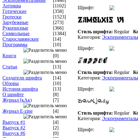
Эскпериментальные
[1440]
Антиква
[1102]
Шрифт:
Готические
[358]
Гротески
[1523]
Зарубежные
[273]
Рукописные
[366]
Стиль шрифта:
Regular
Ко
Символьные
[1384]
Категория:
Эскперименталь
Старославянские
[14]
Программы
[10]
Шрифт:
Книги
[0]
Статьи
[13]
Стиль шрифта:
Regular
Ко
Создатели шрифта
[14]
Категория:
Эскперименталь
Обзоры
[10]
История шрифта
[13]
Шрифт:
О шрифте
[8]
Журнал [кАк)
[7]
Журнал E-zine
[4]
Стиль шрифта:
Regular
Ко
Категория:
Эскперименталь
Выпуск #1
[4]
Выпуск #2
[2]
Шрифт:
Выпуск #6
[0]