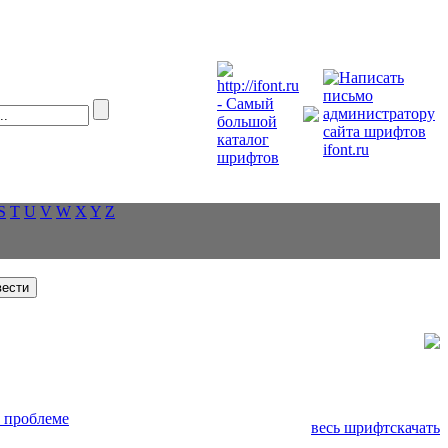
S
T
U
V
W
X
Y
Z
 проблеме
весь шрифт
скачать