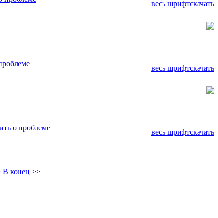
весь шрифт
скачать
проблеме
весь шрифт
скачать
ть о проблеме
весь шрифт
скачать
>
В конец >>