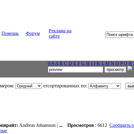
Реклама на
Помощь
Форум
сайте
0-9
A
B
C
D
E
F
G
H
I
J
K
L
M
N
O
P
Q
R
змером:
отсортированных по:
пирайт:
Andreas Johansson |
...
Просмотров
: 6612
Сообщить о
ные