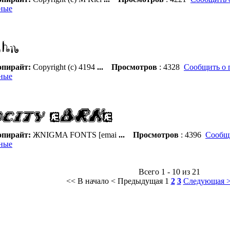
ные
пирайт:
Copyright (c) 4194
...
Просмотров
: 4328
Сообщить о 
ные
пирайт:
ЖNIGMA FONTS [emai
...
Просмотров
: 4396
Сообщи
ные
Всего 1 - 10 из 21
<< В начало
< Предыдущая
1
2
3
Следующая 