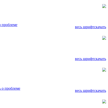
о проблеме
весь шрифт
скачать
весь шрифт
скачать
 о проблеме
весь шрифт
скачать