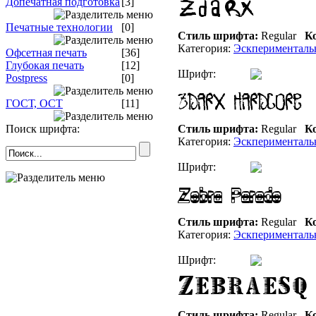
Допечатная подготовка
[3]
Печатные технологии
[0]
Стиль шрифта:
Regular
Ко
Категория:
Эскперименталь
Офсетная печать
[36]
Глубокая печать
[12]
Шрифт:
Postpress
[0]
ГОСТ, ОСТ
[11]
Поиск шрифта:
Стиль шрифта:
Regular
Ко
Категория:
Эскперименталь
Шрифт:
Стиль шрифта:
Regular
Ко
Категория:
Эскперименталь
Шрифт:
Стиль шрифта:
Regular
Ко