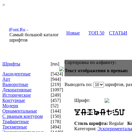
>
Новые
ТОП 50
СТАТЬИ
Самый большой каталог
шрифтов
Сортировка по алфавиту:
Шрифты
[rus]
Текст отображения в превью:
Акцидентные
[5424]
Арт
[944]
Выворотные
[219]
Выводить по:
шрифтов, ра
Декоративные
[1097]
Исторические
[249]
Контурные
[457]
Шрифт:
Модерн
[52]
Орнаментальные
[144]
С рваным контуром
[150]
Трафаретные
[178]
Стиль шрифта:
Regular
Ко
Трехмерные
[494]
Категория:
Эскперименталь