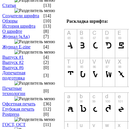
Статьи
[13]
Создатели шрифта
[14]
Обзоры
[10]
Раскладка шрифта:
История шрифта
[13]
О шрифте
[8]
Журнал [кАк)
[7]
Журнал E-zine
[4]
Выпуск #1
[4]
Выпуск #2
[2]
Выпуск #6
[0]
Допечатная
[3]
подготовка
Печатные
[0]
технологии
Офсетная печать
[36]
Глубокая печать
[12]
Postpress
[0]
ГОСТ, ОСТ
[11]