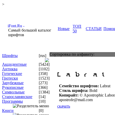
>
ТОП
Новые
СТАТЬИ
Помо
Самый большой каталог
50
шрифтов
Сортировка по алфавиту:
Шрифты
[rus]
Акцидентные
[5424]
Антиква
[1102]
Готические
[358]
Гротески
[1523]
Зарубежные
[273]
Семейство шрифтов:
Labrat
Рукописные
[366]
Стиль шрифта:
Bold
Символьные
[1384]
Копирайт:
© Apostrophic Laborato
Старославянские
[14]
apostrofe@mail.com
Программы
[10]
скачать
Книги
[0]