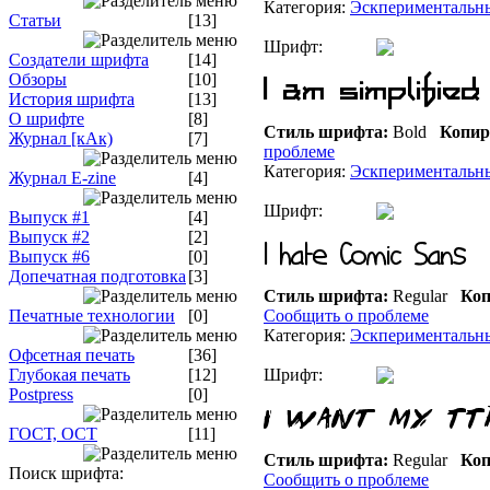
Категория:
Эскпериментальн
Статьи
[13]
Шрифт:
Создатели шрифта
[14]
Обзоры
[10]
История шрифта
[13]
О шрифте
[8]
Стиль шрифта:
Bold
Копир
Журнал [кАк)
[7]
проблеме
Категория:
Эскпериментальн
Журнал E-zine
[4]
Шрифт:
Выпуск #1
[4]
Выпуск #2
[2]
Выпуск #6
[0]
Допечатная подготовка
[3]
Стиль шрифта:
Regular
Коп
Печатные технологии
[0]
Сообщить о проблеме
Категория:
Эскпериментальн
Офсетная печать
[36]
Глубокая печать
[12]
Шрифт:
Postpress
[0]
ГОСТ, ОСТ
[11]
Стиль шрифта:
Regular
Коп
Поиск шрифта:
Сообщить о проблеме