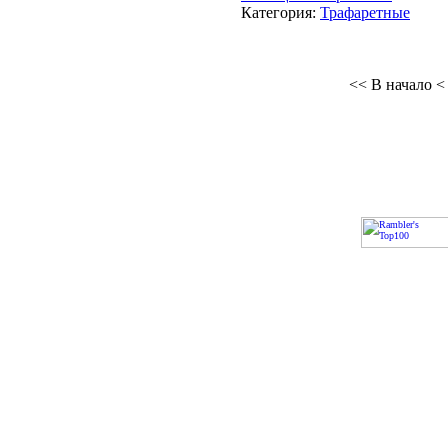
Категория:
Трафаретные
<< В начало
<