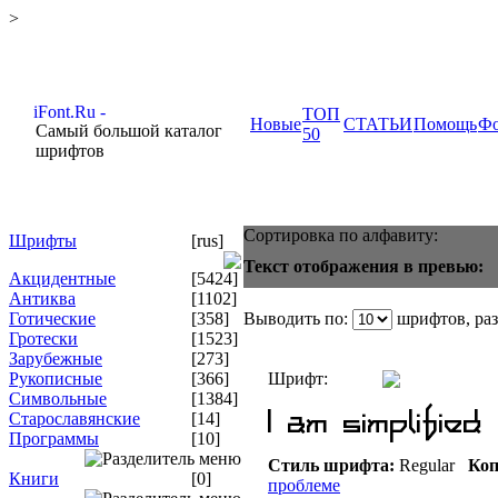
>
ТОП
Новые
СТАТЬИ
Помощь
Ф
Самый большой каталог
50
шрифтов
Сортировка по алфавиту:
Шрифты
[rus]
Текст отображения в превью:
Акцидентные
[5424]
Антиква
[1102]
Готические
[358]
Выводить по:
шрифтов, ра
Гротески
[1523]
Зарубежные
[273]
Рукописные
[366]
Шрифт:
Символьные
[1384]
Старославянские
[14]
Программы
[10]
Стиль шрифта:
Regular
Коп
Книги
[0]
проблеме