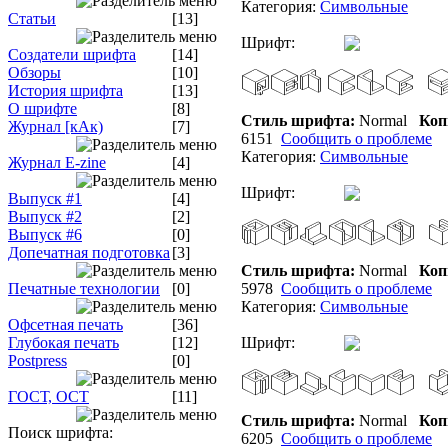
Категория:
Символьные
Статьи
[13]
Шрифт:
Создатели шрифта
[14]
Обзоры
[10]
История шрифта
[13]
О шрифте
[8]
Стиль шрифта:
Normal
Коп
Журнал [кАк)
[7]
6151
Сообщить о проблеме
Категория:
Символьные
Журнал E-zine
[4]
Шрифт:
Выпуск #1
[4]
Выпуск #2
[2]
Выпуск #6
[0]
Допечатная подготовка
[3]
Стиль шрифта:
Normal
Коп
Печатные технологии
[0]
5978
Сообщить о проблеме
Категория:
Символьные
Офсетная печать
[36]
Глубокая печать
[12]
Шрифт:
Postpress
[0]
ГОСТ, ОСТ
[11]
Стиль шрифта:
Normal
Коп
Поиск шрифта:
6205
Сообщить о проблеме