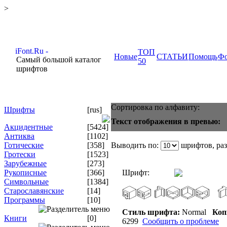
>
ТОП
Новые
СТАТЬИ
Помощь
Ф
Самый большой каталог
50
шрифтов
Сортировка по алфавиту:
Шрифты
[rus]
Текст отображения в превью:
Акцидентные
[5424]
Антиква
[1102]
Готические
[358]
Выводить по:
шрифтов, ра
Гротески
[1523]
Зарубежные
[273]
Рукописные
[366]
Шрифт:
Символьные
[1384]
Старославянские
[14]
Программы
[10]
Стиль шрифта:
Normal
Коп
Книги
[0]
6299
Сообщить о проблеме