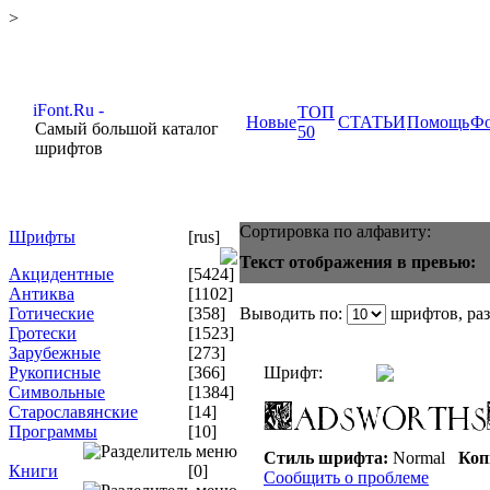
>
ТОП
Новые
СТАТЬИ
Помощь
Ф
Самый большой каталог
50
шрифтов
Сортировка по алфавиту:
Шрифты
[rus]
Текст отображения в превью:
Акцидентные
[5424]
Антиква
[1102]
Готические
[358]
Выводить по:
шрифтов, ра
Гротески
[1523]
Зарубежные
[273]
Рукописные
[366]
Шрифт:
Символьные
[1384]
Старославянские
[14]
Программы
[10]
Стиль шрифта:
Normal
Коп
Книги
[0]
Сообщить о проблеме