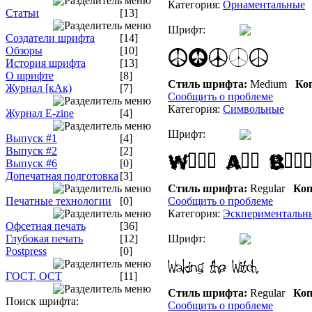
Категория:
Орнаментальные
Статьи
[13]
Шрифт:
Создатели шрифта
[14]
Обзоры
[10]
История шрифта
[13]
О шрифте
[8]
Стиль шрифта:
Medium
Коп
Журнал [кАк)
[7]
Сообщить о проблеме
Категория:
Символьные
Журнал E-zine
[4]
Шрифт:
Выпуск #1
[4]
Выпуск #2
[2]
Выпуск #6
[0]
Допечатная подготовка
[3]
Стиль шрифта:
Regular
Коп
Печатные технологии
[0]
Сообщить о проблеме
Категория:
Эскпериментальн
Офсетная печать
[36]
Глубокая печать
[12]
Шрифт:
Postpress
[0]
ГОСТ, ОСТ
[11]
Стиль шрифта:
Regular
Коп
Поиск шрифта:
Сообщить о проблеме