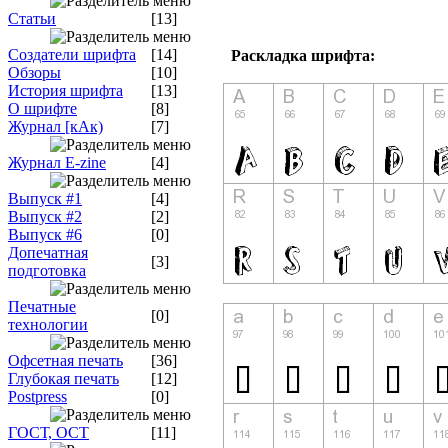
Статьи
[13]
Создатели шрифта
[14]
Раскладка шрифта:
Обзоры
[10]
История шрифта
[13]
О шрифте
[8]
Журнал [кАк)
[7]
Журнал E-zine
[4]
Выпуск #1
[4]
Выпуск #2
[2]
Выпуск #6
[0]
Допечатная
[3]
подготовка
Печатные
[0]
технологии
Офсетная печать
[36]
Глубокая печать
[12]
Postpress
[0]
ГОСТ, ОСТ
[11]