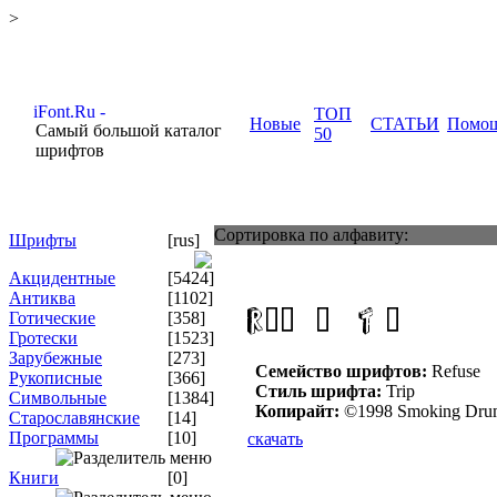
>
ТОП
Новые
СТАТЬИ
Помо
Самый большой каталог
50
шрифтов
Сортировка по алфавиту:
Шрифты
[rus]
Акцидентные
[5424]
Антиква
[1102]
Готические
[358]
Гротески
[1523]
Зарубежные
[273]
Семейство шрифтов:
Refuse
Рукописные
[366]
Стиль шрифта:
Trip
Символьные
[1384]
Копирайт:
©1998 Smoking Dru
Старославянские
[14]
Программы
[10]
скачать
Книги
[0]