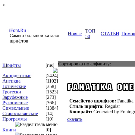
>
ТОП
Новые
СТАТЬИ
Помо
Самый большой каталог
50
шрифтов
Сортировка по алфавиту:
Шрифты
[rus]
Акцидентные
[5424]
Антиква
[1102]
Готические
[358]
Гротески
[1523]
Зарубежные
[273]
Семейство шрифтов:
Fanatika
Рукописные
[366]
Стиль шрифта:
Regular
Символьные
[1384]
Копирайт:
Generated by Fontogr
Старославянские
[14]
Программы
[10]
скачать
Книги
[0]