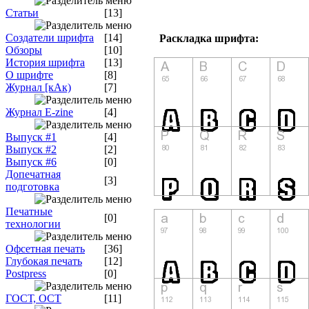
Статьи
[13]
Создатели шрифта
[14]
Раскладка шрифта:
Обзоры
[10]
История шрифта
[13]
О шрифте
[8]
Журнал [кАк)
[7]
Журнал E-zine
[4]
Выпуск #1
[4]
Выпуск #2
[2]
Выпуск #6
[0]
Допечатная
[3]
подготовка
Печатные
[0]
технологии
Офсетная печать
[36]
Глубокая печать
[12]
Postpress
[0]
ГОСТ, ОСТ
[11]