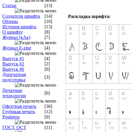
Статьи
[13]
Создатели шрифта
[14]
Раскладка шрифта:
Обзоры
[10]
История шрифта
[13]
О шрифте
[8]
Журнал [кАк)
[7]
Журнал E-zine
[4]
Выпуск #1
[4]
Выпуск #2
[2]
Выпуск #6
[0]
Допечатная
[3]
подготовка
Печатные
[0]
технологии
Офсетная печать
[36]
Глубокая печать
[12]
Postpress
[0]
ГОСТ, ОСТ
[11]