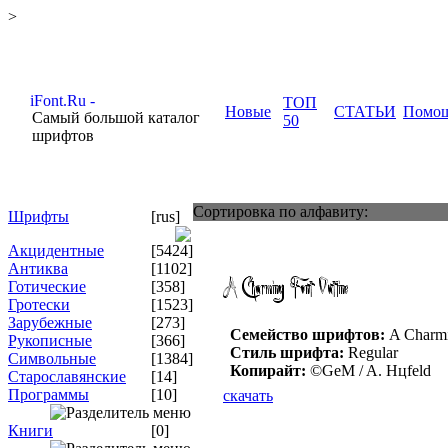
>
ТОП
Новые
СТАТЬИ
Помо
Самый большой каталог
50
шрифтов
Сортировка по алфавиту:
Шрифты
[rus]
Акцидентные
[5424]
Антиква
[1102]
Готические
[358]
Гротески
[1523]
Зарубежные
[273]
Семейство шрифтов:
A Charmi
Рукописные
[366]
Стиль шрифта:
Regular
Символьные
[1384]
Копирайт:
©GeM / A. Hцfeld
Старославянские
[14]
Программы
[10]
скачать
Книги
[0]