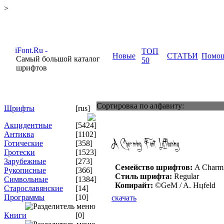
>
ТОП
Новые
СТАТЬИ
Помо
Самый большой каталог
50
шрифтов
Сортировка по алфавиту:
Шрифты
[rus]
Акцидентные
[5424]
Антиква
[1102]
Готические
[358]
Гротески
[1523]
Зарубежные
[273]
Семейство шрифтов:
A Charmi
Рукописные
[366]
Стиль шрифта:
Regular
Символьные
[1384]
Копирайт:
©GeM / A. Hцfeld
Старославянские
[14]
Программы
[10]
скачать
Книги
[0]