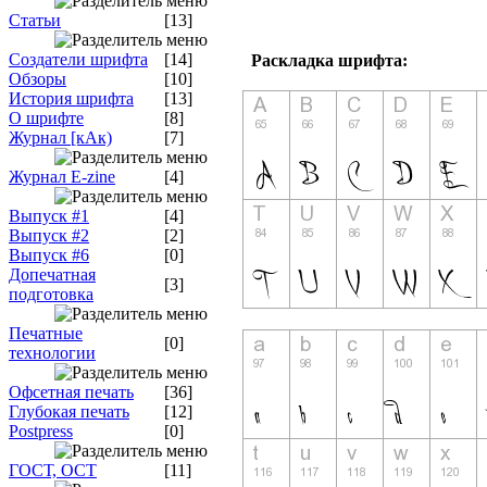
Статьи
[13]
Создатели шрифта
[14]
Раскладка шрифта:
Обзоры
[10]
История шрифта
[13]
О шрифте
[8]
Журнал [кАк)
[7]
Журнал E-zine
[4]
Выпуск #1
[4]
Выпуск #2
[2]
Выпуск #6
[0]
Допечатная
[3]
подготовка
Печатные
[0]
технологии
Офсетная печать
[36]
Глубокая печать
[12]
Postpress
[0]
ГОСТ, ОСТ
[11]