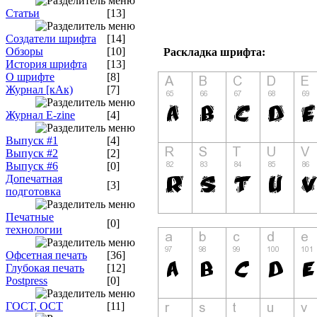
Статьи
[13]
Создатели шрифта
[14]
Обзоры
[10]
Раскладка шрифта:
История шрифта
[13]
О шрифте
[8]
Журнал [кАк)
[7]
Журнал E-zine
[4]
Выпуск #1
[4]
Выпуск #2
[2]
Выпуск #6
[0]
Допечатная
[3]
подготовка
Печатные
[0]
технологии
Офсетная печать
[36]
Глубокая печать
[12]
Postpress
[0]
ГОСТ, ОСТ
[11]