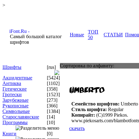
>
ТОП
Новые
СТАТЬИ
Помо
Самый большой каталог
50
шрифтов
Сортировка по алфавиту:
Шрифты
[rus]
Акцидентные
[5424]
Антиква
[1102]
Готические
[358]
Гротески
[1523]
Зарубежные
[273]
Семейство шрифтов:
Umberto
Рукописные
[366]
Стиль шрифта:
Regular
Символьные
[1384]
Копирайт:
(C)1999 Piekos.
Старославянские
[14]
www.piekosarts.com/blambotfont
Программы
[10]
скачать
Книги
[0]