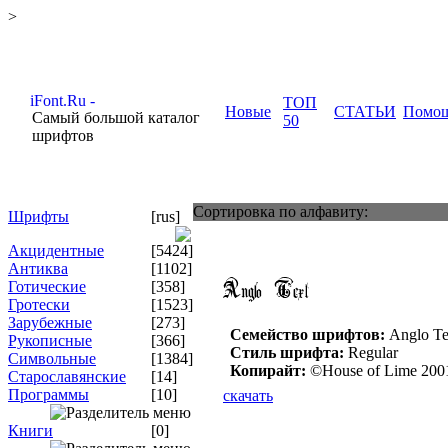
>
ТОП
Новые
СТАТЬИ
Помо
Самый большой каталог
50
шрифтов
Сортировка по алфавиту:
Шрифты
[rus]
Акцидентные
[5424]
Антиква
[1102]
Готические
[358]
Гротески
[1523]
Зарубежные
[273]
Семейство шрифтов:
Anglo Te
Рукописные
[366]
Стиль шрифта:
Regular
Символьные
[1384]
Копирайт:
©House of Lime 200
Старославянские
[14]
Программы
[10]
скачать
Книги
[0]