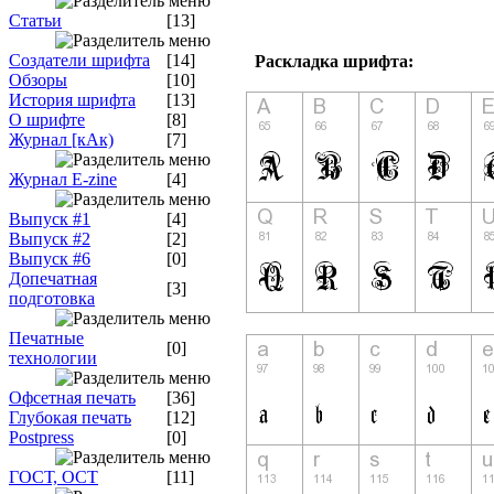
Статьи
[13]
Создатели шрифта
[14]
Раскладка шрифта:
Обзоры
[10]
История шрифта
[13]
О шрифте
[8]
Журнал [кАк)
[7]
Журнал E-zine
[4]
Выпуск #1
[4]
Выпуск #2
[2]
Выпуск #6
[0]
Допечатная
[3]
подготовка
Печатные
[0]
технологии
Офсетная печать
[36]
Глубокая печать
[12]
Postpress
[0]
ГОСТ, ОСТ
[11]