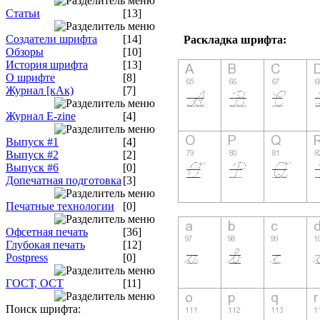
Статьи
[13]
Создатели шрифта
[14]
Раскладка шрифта:
Обзоры
[10]
История шрифта
[13]
О шрифте
[8]
Журнал [кАк)
[7]
Журнал E-zine
[4]
Выпуск #1
[4]
Выпуск #2
[2]
Выпуск #6
[0]
Допечатная подготовка
[3]
Печатные технологии
[0]
Офсетная печать
[36]
Глубокая печать
[12]
Postpress
[0]
ГОСТ, ОСТ
[11]
Поиск шрифта: