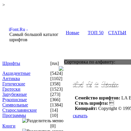
>
Новые
ТОП 50
СТАТЬИ
Самый большой каталог
шрифтов
Сортировка по алфавиту:
Шрифты
[rus]
Акцидентные
[5424]
Антиква
[1102]
Готические
[358]
Гротески
[1523]
Зарубежные
[273]
Семейство шрифтов:
LA E
Рукописные
[366]
Стиль шрифта:

Символьные
[1384]
Копирайт:
Copyright © 1995
Старославянские
[14]
Программы
[10]
скачать
Книги
[0]