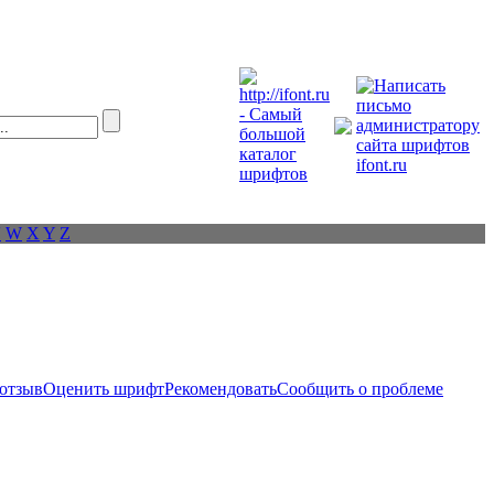
V
W
X
Y
Z
 отзыв
Оценить шрифт
Рекомендовать
Сообщить о проблеме