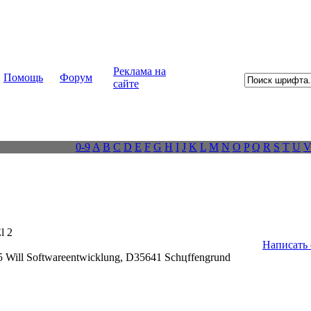
Реклама на
Помощь
Форум
сайте
0-9
A
B
C
D
E
F
G
H
I
J
K
L
M
N
O
P
Q
R
S
T
U
l 2
Написать
 Will Softwareentwicklung, D35641 Schцffengrund