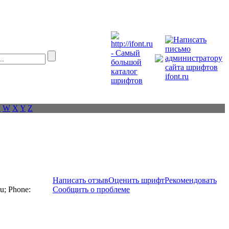
V
W
X
Y
Z
Написать отзыв
Оценить шрифт
Рекомендовать
u; Phone:
Сообщить о проблеме