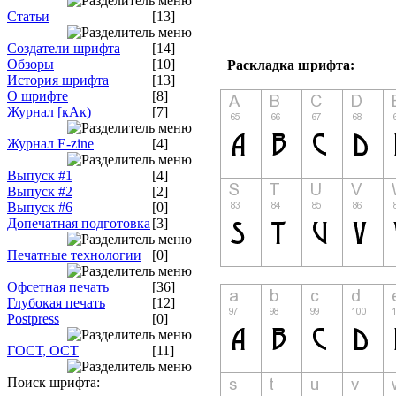
Статьи
[13]
Создатели шрифта
[14]
Обзоры
[10]
Раскладка шрифта:
История шрифта
[13]
О шрифте
[8]
Журнал [кАк)
[7]
Журнал E-zine
[4]
Выпуск #1
[4]
Выпуск #2
[2]
Выпуск #6
[0]
Допечатная подготовка
[3]
Печатные технологии
[0]
Офсетная печать
[36]
Глубокая печать
[12]
Postpress
[0]
ГОСТ, ОСТ
[11]
Поиск шрифта: