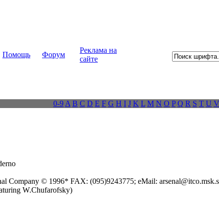
Реклама на
Помощь
Форум
сайте
0-9
A
B
C
D
E
F
G
H
I
J
K
L
M
N
O
P
Q
R
S
T
U
erno
l Company © 1996* FAX: (095)9243775; eMail: arsenal@itco.msk.s
aturing W.Chufarofsky)