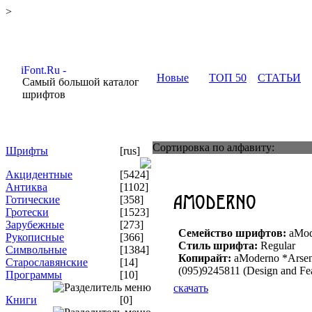
>
Новые
ТОП 50
СТАТЬИ
Самый большой каталог
шрифтов
Сортировка по алфавиту:
Шрифты
[rus]
Акцидентные
[5424]
Антиква
[1102]
Готические
[358]
Гротески
[1523]
Зарубежные
[273]
Семейство шрифтов:
aMod
Рукописные
[366]
Стиль шрифта:
Regular
Символьные
[1384]
Копирайт:
aModerno *Arsena
Старославянские
[14]
(095)9245811 (Design and Fe
Программы
[10]
скачать
Книги
[0]