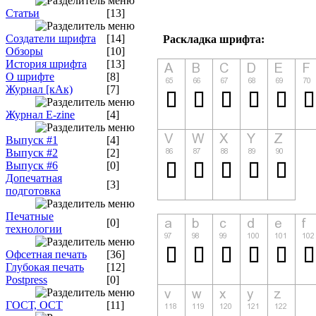
Статьи
[13]
Создатели шрифта
[14]
Раскладка шрифта:
Обзоры
[10]
История шрифта
[13]
О шрифте
[8]
Журнал [кАк)
[7]
Журнал E-zine
[4]
Выпуск #1
[4]
Выпуск #2
[2]
Выпуск #6
[0]
Допечатная
[3]
подготовка
Печатные
[0]
технологии
Офсетная печать
[36]
Глубокая печать
[12]
Postpress
[0]
ГОСТ, ОСТ
[11]