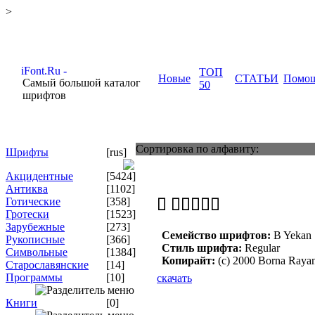
>
ТОП
Новые
СТАТЬИ
Помо
Самый большой каталог
50
шрифтов
Сортировка по алфавиту:
Шрифты
[rus]
Акцидентные
[5424]
Антиква
[1102]
Готические
[358]
Гротески
[1523]
Зарубежные
[273]
Семейство шрифтов:
B Yekan
Рукописные
[366]
Стиль шрифта:
Regular
Символьные
[1384]
Копирайт:
(c) 2000 Borna Raya
Старославянские
[14]
Программы
[10]
скачать
Книги
[0]