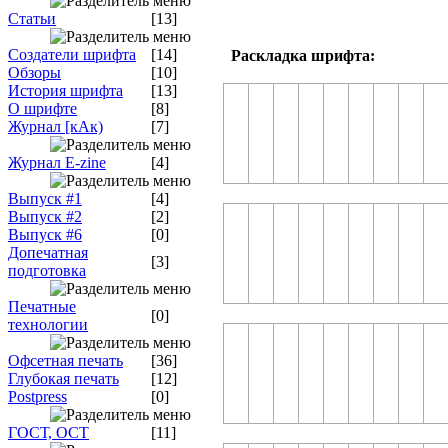
Статьи
[13]
Создатели шрифта
[14]
Раскладка шрифта:
Обзоры
[10]
История шрифта
[13]
О шрифте
[8]
Журнал [кАк)
[7]
Журнал E-zine
[4]
Выпуск #1
[4]
Выпуск #2
[2]
Выпуск #6
[0]
Допечатная
[3]
подготовка
Печатные
[0]
технологии
Офсетная печать
[36]
Глубокая печать
[12]
Postpress
[0]
ГОСТ, ОСТ
[11]