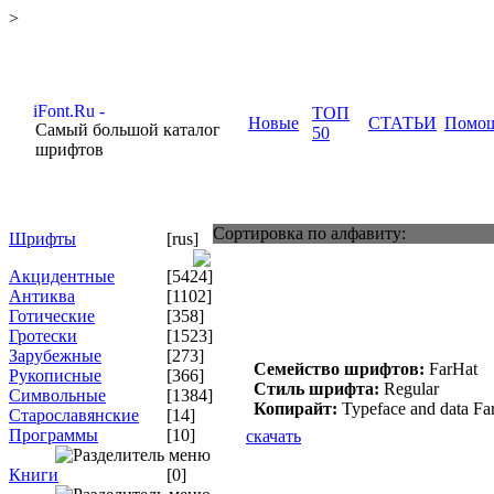
>
ТОП
Новые
СТАТЬИ
Помо
Самый большой каталог
50
шрифтов
Сортировка по алфавиту:
Шрифты
[rus]
Акцидентные
[5424]
Антиква
[1102]
Готические
[358]
Гротески
[1523]
Зарубежные
[273]
Семейство шрифтов:
FarHat
Рукописные
[366]
Стиль шрифта:
Regular
Символьные
[1384]
Копирайт:
Typeface and data Fa
Старославянские
[14]
Программы
[10]
скачать
Книги
[0]