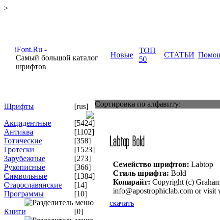
>
ТОП
Новые
СТАТЬИ
Помо
Самый большой каталог
50
шрифтов
Сортировка по алфавиту:
Шрифты
[rus]
Акцидентные
[5424]
Антиква
[1102]
Готические
[358]
Гротески
[1523]
Зарубежные
[273]
Семейство шрифтов:
Labtop
Рукописные
[366]
Стиль шрифта:
Bold
Символьные
[1384]
Копирайт:
Copyright (c) Graham 
Старославянские
[14]
info@apostrophiclab.com or visit
Программы
[10]
скачать
Книги
[0]