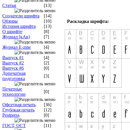
Статьи
[13]
Создатели шрифта
[14]
Обзоры
[10]
Раскладка шрифта:
История шрифта
[13]
О шрифте
[8]
Журнал [кАк)
[7]
Журнал E-zine
[4]
Выпуск #1
[4]
Выпуск #2
[2]
Выпуск #6
[0]
Допечатная
[3]
подготовка
Печатные
[0]
технологии
Офсетная печать
[36]
Глубокая печать
[12]
Postpress
[0]
ГОСТ, ОСТ
[11]