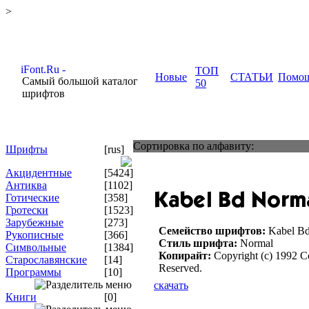
>
ТОП
Новые
СТАТЬИ
Помо
Самый большой каталог
50
шрифтов
Сортировка по алфавиту:
Шрифты
[rus]
Акцидентные
[5424]
Антиква
[1102]
Готические
[358]
Гротески
[1523]
Зарубежные
[273]
Семейство шрифтов:
Kabel B
Рукописные
[366]
Стиль шрифта:
Normal
Символьные
[1384]
Копирайт:
Copyright (c) 1992 Co
Старославянские
[14]
Reserved.
Программы
[10]
скачать
Книги
[0]