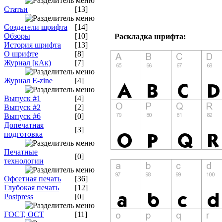
Статьи
[13]
Создатели шрифта
[14]
Обзоры
[10]
Раскладка шрифта:
История шрифта
[13]
О шрифте
[8]
Журнал [кАк)
[7]
Журнал E-zine
[4]
Выпуск #1
[4]
Выпуск #2
[2]
Выпуск #6
[0]
Допечатная
[3]
подготовка
Печатные
[0]
технологии
Офсетная печать
[36]
Глубокая печать
[12]
Postpress
[0]
ГОСТ, ОСТ
[11]