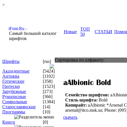
>
ТОП
Новые
СТАТЬИ
Помо
Самый большой каталог
50
шрифтов
Сортировка по алфавиту:
Шрифты
[rus]
Акцидентные
[5424]
Антиква
[1102]
Готические
[358]
Гротески
[1523]
Зарубежные
[273]
Семейство шрифтов:
aAlbioni
Рукописные
[366]
Стиль шрифта:
Bold
Символьные
[1384]
Копирайт:
aAlbionic *Arsenal 
Старославянские
[14]
arsenal@itco.msk.su; Phone: (09
Программы
[10]
скачать
Книги
[0]