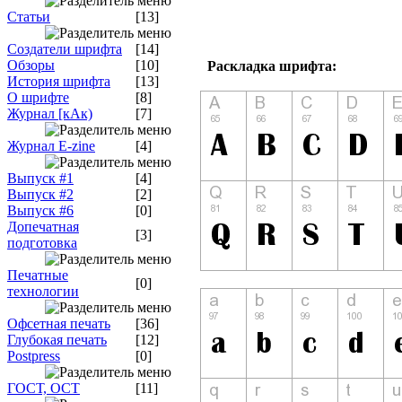
Статьи
[13]
Создатели шрифта
[14]
Обзоры
[10]
Раскладка шрифта:
История шрифта
[13]
О шрифте
[8]
Журнал [кАк)
[7]
Журнал E-zine
[4]
Выпуск #1
[4]
Выпуск #2
[2]
Выпуск #6
[0]
Допечатная
[3]
подготовка
Печатные
[0]
технологии
Офсетная печать
[36]
Глубокая печать
[12]
Postpress
[0]
ГОСТ, ОСТ
[11]