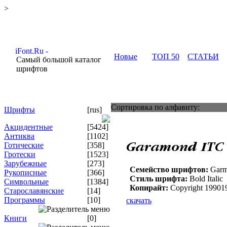
>
Новые
ТОП 50
СТАТЬИ
Самый большой каталог
шрифтов
Сортировка по алфавиту:
Шрифты
[rus]
Акцидентные
[5424]
Антиква
[1102]
Готические
[358]
Гротески
[1523]
Зарубежные
[273]
Семейство шрифтов:
Garm
Рукописные
[366]
Стиль шрифта:
Bold Italic
Символьные
[1384]
Копирайт:
Copyright 1990199
Старославянские
[14]
Программы
[10]
скачать
Книги
[0]