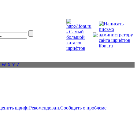
V
W
X
Y
Z
ценить шрифт
Рекомендовать
Сообщить о проблеме