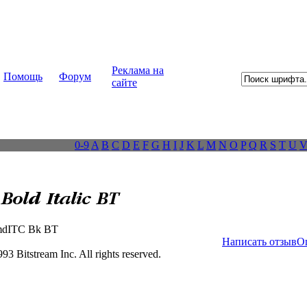
Реклама на
Помощь
Форум
сайте
0-9
A
B
C
D
E
F
G
H
I
J
K
L
M
N
O
P
Q
R
S
T
U
dITC Bk BT
Написать отзыв
О
3 Bitstream Inc. All rights reserved.