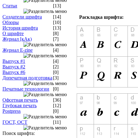
Статьи
[13]
Создатели шрифта
[14]
Раскладка шрифта:
Обзоры
[10]
История шрифта
[13]
О шрифте
[8]
Журнал [кАк)
[7]
Журнал E-zine
[4]
Выпуск #1
[4]
Выпуск #2
[2]
Выпуск #6
[0]
Допечатная подготовка
[3]
Печатные технологии
[0]
Офсетная печать
[36]
Глубокая печать
[12]
Postpress
[0]
ГОСТ, ОСТ
[11]
Поиск шрифта: