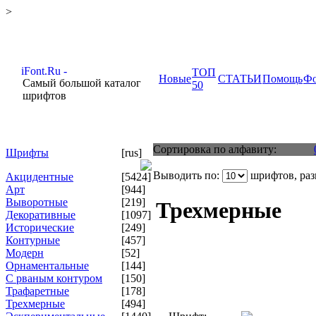
>
ТОП
Новые
СТАТЬИ
Помощь
Ф
Самый большой каталог
50
шрифтов
Сортировка по алфавиту:
Шрифты
[rus]
Выводить по:
шрифтов, ра
Акцидентные
[5424]
Арт
[944]
Выворотные
[219]
Трехмерные
Декоративные
[1097]
Исторические
[249]
Контурные
[457]
Модерн
[52]
Орнаментальные
[144]
С рваным контуром
[150]
Трафаретные
[178]
Трехмерные
[494]