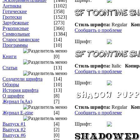
Эскпериментальные
[1440]
Шрифт:
Антиква
[1102]
Готические
[358]
Гротески
[1523]
Зарубежные
[273]
Стиль шрифта:
Regular
Коп
Рукописные
[366]
Сообщить о проблеме
Символьные
[1384]
Старославянские
[14]
Шрифт:
Программы
[10]
Книги
[0]
Стиль шрифта:
Italic
Копир
Статьи
[13]
Сообщить о проблеме
Создатели шрифта
[14]
Шрифт:
Обзоры
[10]
История шрифта
[13]
О шрифте
[8]
Журнал [кАк)
[7]
Стиль шрифта:
Regular
Коп
Журнал E-zine
[4]
Сообщить о проблеме
Выпуск #1
[4]
Шрифт:
Выпуск #2
[2]
Выпуск #6
[0]