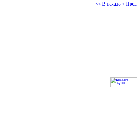
<< В начало
< Пре