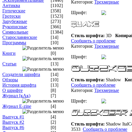
Эскпериментальные
[1440]
Категория:
Трехмерные
Антиква
[1102]
Готические
[358]
Шрифт:
Гротески
[1523]
Зарубежные
[273]
Рукописные
[366]
Символьные
[1384]
Стиль шрифта:
3D
Копира
Старославянские
[14]
Сообщить о проблеме
Программы
[10]
Категория:
Трехмерные
Книги
[0]
Шрифт:
Статьи
[13]
Создатели шрифта
[14]
Обзоры
[10]
Стиль шрифта:
Shadow
Коп
История шрифта
[13]
Сообщить о проблеме
О шрифте
[8]
Категория:
Трехмерные
Журнал [кАк)
[7]
Шрифт:
Журнал E-zine
[4]
Выпуск #1
[4]
Выпуск #2
[2]
Стиль шрифта:
Shadow Ital
Выпуск #6
[0]
3533
Сообщить о проблеме