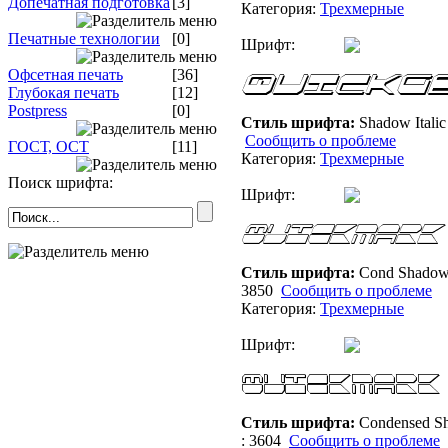
Допечатная подготовка
[3]
Категория:
Трехмерные
Печатные технологии
[0]
Шрифт:
Офсетная печать
[36]
Глубокая печать
[12]
Postpress
[0]
Стиль шрифта:
Shadow Itali
Сообщить о проблеме
ГОСТ, ОСТ
[11]
Категория:
Трехмерные
Поиск шрифта:
Шрифт:
Стиль шрифта:
Cond Shadow 
3850
Сообщить о проблеме
Категория:
Трехмерные
Шрифт:
Стиль шрифта:
Condensed S
: 3604
Сообщить о проблеме