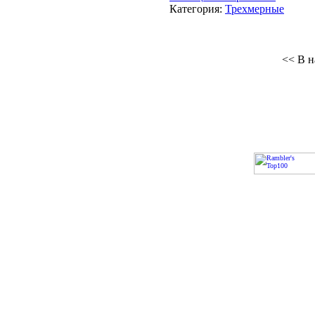
Категория:
Трехмерные
<< В н