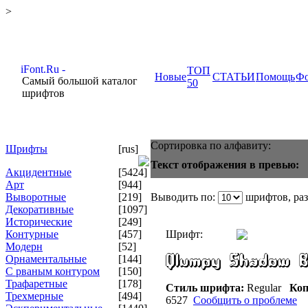
>
ТОП
Новые
СТАТЬИ
Помощь
Ф
Самый большой каталог
50
шрифтов
Сортировка по алфавиту:
Шрифты
[rus]
Текст отображения в превью:
Акцидентные
[5424]
Арт
[944]
Выворотные
[219]
Выводить по:
шрифтов, ра
Декоративные
[1097]
Исторические
[249]
Контурные
[457]
Шрифт:
Модерн
[52]
Орнаментальные
[144]
С рваным контуром
[150]
Трафаретные
[178]
Стиль шрифта:
Regular
Коп
Трехмерные
[494]
6527
Сообщить о проблеме