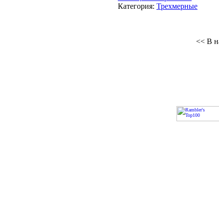
Категория:
Трехмерные
<< В н