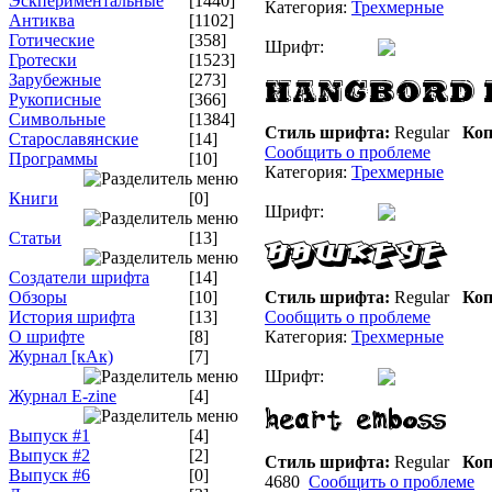
Эскпериментальные
[1440]
Категория:
Трехмерные
Антиква
[1102]
Готические
[358]
Шрифт:
Гротески
[1523]
Зарубежные
[273]
Рукописные
[366]
Символьные
[1384]
Стиль шрифта:
Regular
Коп
Старославянские
[14]
Сообщить о проблеме
Программы
[10]
Категория:
Трехмерные
Книги
[0]
Шрифт:
Статьи
[13]
Создатели шрифта
[14]
Обзоры
[10]
Стиль шрифта:
Regular
Коп
История шрифта
[13]
Сообщить о проблеме
О шрифте
[8]
Категория:
Трехмерные
Журнал [кАк)
[7]
Шрифт:
Журнал E-zine
[4]
Выпуск #1
[4]
Выпуск #2
[2]
Стиль шрифта:
Regular
Коп
Выпуск #6
[0]
4680
Сообщить о проблеме