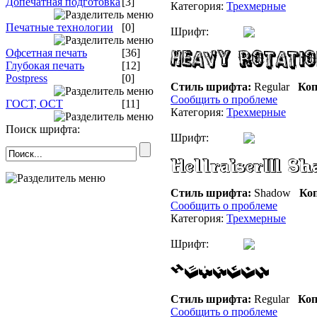
Допечатная подготовка
[3]
Категория:
Трехмерные
Печатные технологии
[0]
Шрифт:
Офсетная печать
[36]
Глубокая печать
[12]
Postpress
[0]
Стиль шрифта:
Regular
Коп
Сообщить о проблеме
ГОСТ, ОСТ
[11]
Категория:
Трехмерные
Поиск шрифта:
Шрифт:
Стиль шрифта:
Shadow
Коп
Сообщить о проблеме
Категория:
Трехмерные
Шрифт:
Стиль шрифта:
Regular
Коп
Сообщить о проблеме