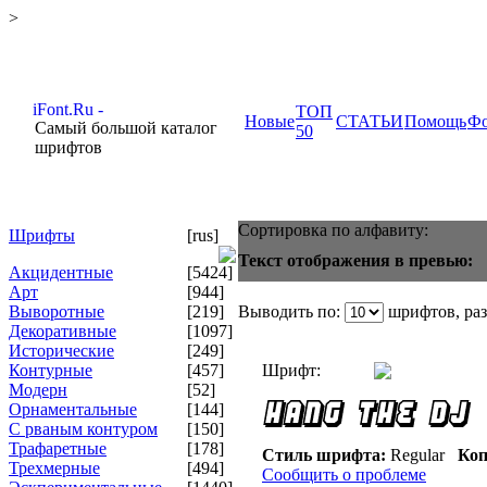
>
ТОП
Новые
СТАТЬИ
Помощь
Ф
Самый большой каталог
50
шрифтов
Сортировка по алфавиту:
Шрифты
[rus]
Текст отображения в превью:
Акцидентные
[5424]
Арт
[944]
Выворотные
[219]
Выводить по:
шрифтов, ра
Декоративные
[1097]
Исторические
[249]
Контурные
[457]
Шрифт:
Модерн
[52]
Орнаментальные
[144]
С рваным контуром
[150]
Трафаретные
[178]
Стиль шрифта:
Regular
Коп
Трехмерные
[494]
Сообщить о проблеме