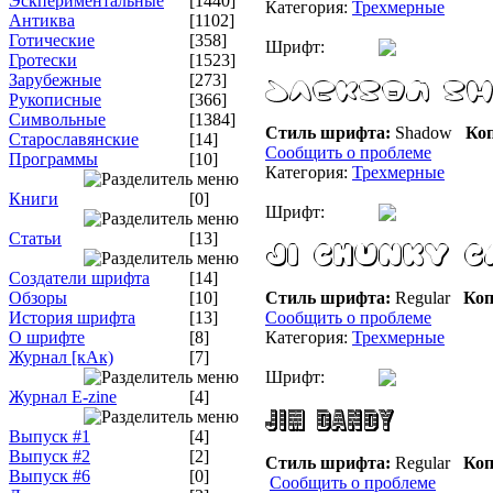
Эскпериментальные
[1440]
Категория:
Трехмерные
Антиква
[1102]
Готические
[358]
Шрифт:
Гротески
[1523]
Зарубежные
[273]
Рукописные
[366]
Символьные
[1384]
Стиль шрифта:
Shadow
Коп
Старославянские
[14]
Сообщить о проблеме
Программы
[10]
Категория:
Трехмерные
Книги
[0]
Шрифт:
Статьи
[13]
Создатели шрифта
[14]
Обзоры
[10]
Стиль шрифта:
Regular
Коп
История шрифта
[13]
Сообщить о проблеме
О шрифте
[8]
Категория:
Трехмерные
Журнал [кАк)
[7]
Шрифт:
Журнал E-zine
[4]
Выпуск #1
[4]
Выпуск #2
[2]
Стиль шрифта:
Regular
Коп
Выпуск #6
[0]
Сообщить о проблеме