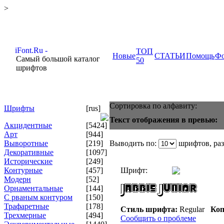
>
ТОП
Новые
СТАТЬИ
Помощь
Ф
Самый большой каталог
50
шрифтов
Сортировка по алфавиту:
Шрифты
[rus]
Текст отображения в превью:
Акцидентные
[5424]
Арт
[944]
Выворотные
[219]
Выводить по:
шрифтов, ра
Декоративные
[1097]
Исторические
[249]
Контурные
[457]
Шрифт:
Модерн
[52]
Орнаментальные
[144]
С рваным контуром
[150]
Трафаретные
[178]
Стиль шрифта:
Regular
Коп
Трехмерные
[494]
Сообщить о проблеме