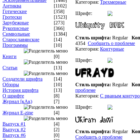
Эскпериментальные
[1440]
Категория:
Трехмерные
Антиква
[1102]
Готические
[358]
Шрифт:
Гротески
[1523]
Зарубежные
[273]
Рукописные
[366]
Символьные
[1384]
Стиль шрифта:
Regular
Коп
Старославянские
[14]
4354
Сообщить о проблеме
Программы
[10]
Категория:
Контурные
Книги
[0]
Шрифт:
Статьи
[13]
Создатели шрифта
[14]
Обзоры
[10]
Стиль шрифта:
Regular
Коп
История шрифта
[13]
проблеме
О шрифте
[8]
Категория:
С рваным контур
Журнал [кАк)
[7]
Шрифт:
Журнал E-zine
[4]
Выпуск #1
[4]
Выпуск #2
[2]
Стиль шрифта:
Regular
Коп
Выпуск #6
[0]
Сообщить о проблеме