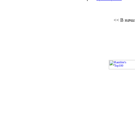
<< В нача