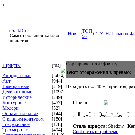
>
ТОП
Новые
СТАТЬИ
Помощь
Ф
Самый большой каталог
50
шрифтов
Сортировка по алфавиту:
Шрифты
[rus]
Текст отображения в превью:
Акцидентные
[5424]
Арт
[944]
Выворотные
[219]
Выводить по:
шрифтов, ра
Декоративные
[1097]
Исторические
[249]
Контурные
[457]
Шрифт:
Модерн
[52]
Орнаментальные
[144]
С рваным контуром
[150]
Трафаретные
[178]
Стиль шрифта:
Shadow
Коп
Трехмерные
[494]
Сообщить о проблеме