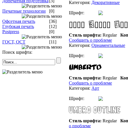
Допечатная подготовка
[3]
Категория:
Декоративные
Печатные технологии
[0]
Шрифт:
Офсетная печать
[36]
Глубокая печать
[12]
Postpress
[0]
Стиль шрифта:
Regular
Коп
Сообщить о проблеме
ГОСТ, ОСТ
[11]
Категория:
Орнаментальные
Поиск шрифта:
Шрифт:
Стиль шрифта:
Regular
Коп
Сообщить о проблеме
Категория:
Арт
Шрифт:
Стиль шрифта:
Regular
Коп
о проблеме