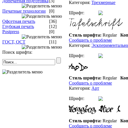
Допечатная подготовка
[3]
Категория:
Трехмерные
Печатные технологии
[0]
Шрифт:
Офсетная печать
[36]
Глубокая печать
[12]
Postpress
[0]
Стиль шрифта:
Regular
Коп
Сообщить о проблеме
ГОСТ, ОСТ
[11]
Категория:
Эскпериментальн
Поиск шрифта:
Шрифт:
Стиль шрифта:
Regular
Коп
Сообщить о проблеме
Категория:
Арт
Шрифт:
Стиль шрифта:
Regular
Коп
Сообщить о проблеме