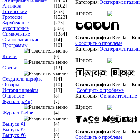
Эскпериментальные
[1440]
Категория:
Эскпериментальн
Антиква
[1102]
Готические
[358]
Шрифт:
Гротески
[1523]
Зарубежные
[273]
Рукописные
[366]
Символьные
[1384]
Стиль шрифта:
Regular
Коп
Старославянские
[14]
Сообщить о проблеме
Программы
[10]
Категория:
Эскпериментальн
Книги
[0]
Шрифт:
Статьи
[13]
Создатели шрифта
[14]
Обзоры
[10]
Стиль шрифта:
Regular
Коп
История шрифта
[13]
Сообщить о проблеме
О шрифте
[8]
Категория:
Орнаментальные
Журнал [кАк)
[7]
Шрифт:
Журнал E-zine
[4]
Выпуск #1
[4]
Выпуск #2
[2]
Стиль шрифта:
Regular
Коп
Выпуск #6
[0]
Сообщить о проблеме