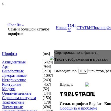
>
ТОП
Новые
СТАТЬИ
Помощь
Ф
Самый большой каталог
50
шрифтов
Сортировка по алфавиту:
Шрифты
[rus]
Текст отображения в превью:
Акцидентные
[5424]
Арт
[944]
Выворотные
[219]
Выводить по:
шрифтов, ра
Декоративные
[1097]
Исторические
[249]
Контурные
[457]
Шрифт:
Модерн
[52]
Орнаментальные
[144]
С рваным контуром
[150]
Трафаретные
[178]
Стиль шрифта:
Regular
Коп
Трехмерные
[494]
Сообщить о проблеме