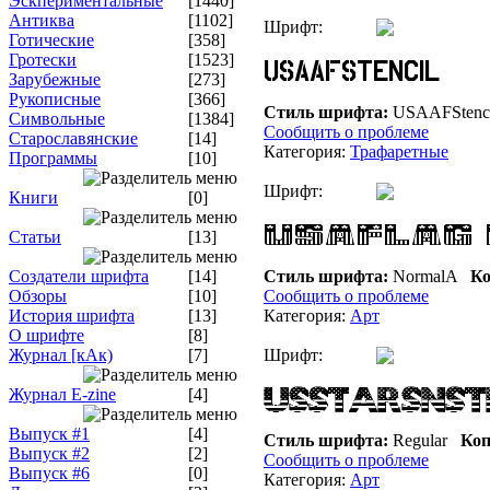
Эскпериментальные
[1440]
Антиква
[1102]
Шрифт:
Готические
[358]
Гротески
[1523]
Зарубежные
[273]
Рукописные
[366]
Стиль шрифта:
USAAFStenc
Символьные
[1384]
Сообщить о проблеме
Старославянские
[14]
Категория:
Трафаретные
Программы
[10]
Шрифт:
Книги
[0]
Статьи
[13]
Создатели шрифта
[14]
Стиль шрифта:
NormalA
Ко
Обзоры
[10]
Сообщить о проблеме
История шрифта
[13]
Категория:
Арт
О шрифте
[8]
Журнал [кАк)
[7]
Шрифт:
Журнал E-zine
[4]
Выпуск #1
[4]
Стиль шрифта:
Regular
Коп
Выпуск #2
[2]
Сообщить о проблеме
Выпуск #6
[0]
Категория:
Арт