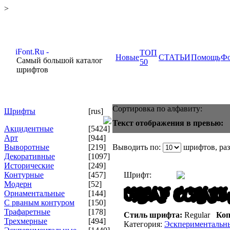
>
ТОП
Новые
СТАТЬИ
Помощь
Ф
Самый большой каталог
50
шрифтов
Сортировка по алфавиту:
Шрифты
[rus]
Текст отображения в превью:
Акцидентные
[5424]
Арт
[944]
Выворотные
[219]
Выводить по:
шрифтов, ра
Декоративные
[1097]
Исторические
[249]
Контурные
[457]
Шрифт:
Модерн
[52]
Орнаментальные
[144]
С рваным контуром
[150]
Трафаретные
[178]
Стиль шрифта:
Regular
Коп
Трехмерные
[494]
Категория:
Эскпериментальн