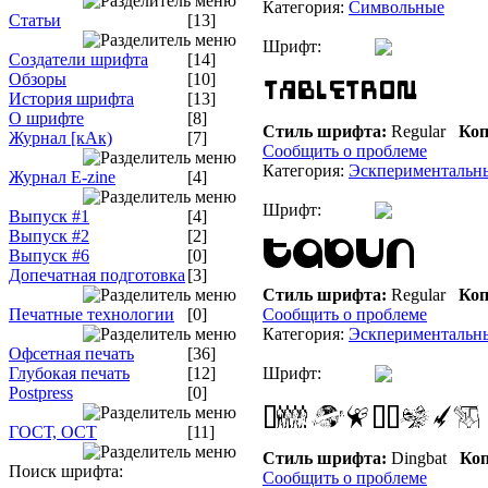
Категория:
Символьные
Статьи
[13]
Шрифт:
Создатели шрифта
[14]
Обзоры
[10]
История шрифта
[13]
О шрифте
[8]
Стиль шрифта:
Regular
Коп
Журнал [кАк)
[7]
Сообщить о проблеме
Категория:
Эскпериментальн
Журнал E-zine
[4]
Шрифт:
Выпуск #1
[4]
Выпуск #2
[2]
Выпуск #6
[0]
Допечатная подготовка
[3]
Стиль шрифта:
Regular
Коп
Печатные технологии
[0]
Сообщить о проблеме
Категория:
Эскпериментальн
Офсетная печать
[36]
Глубокая печать
[12]
Шрифт:
Postpress
[0]
ГОСТ, ОСТ
[11]
Стиль шрифта:
Dingbat
Коп
Поиск шрифта:
Сообщить о проблеме