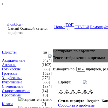
>
ТОП
Новые
СТАТЬИ
Помощь
Ф
Самый большой каталог
50
шрифтов
Сортировка по алфавиту:
Шрифты
[rus]
Текст отображения в превью:
Акцидентные
[5424]
Антиква
[1102]
Готические
[358]
Выводить по:
шрифтов, ра
Гротески
[1523]
Зарубежные
[273]
Рукописные
[366]
Шрифт:
Символьные
[1384]
Старославянские
[14]
Программы
[10]
Стиль шрифта:
Regular
Коп
Книги
[0]
Сообщить о проблеме