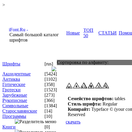
>
ТОП
Новые
СТАТЬИ
Помо
Самый большой каталог
50
шрифтов
Сортировка по алфавиту:
Шрифты
[rus]
Акцидентные
[5424]
Антиква
[1102]
Готические
[358]
Гротески
[1523]
Зарубежные
[273]
Семейство шрифтов:
tables
Рукописные
[366]
Стиль шрифта:
Regular
Символьные
[1384]
Копирайт:
Typeface © (your com
Старославянские
[14]
Reserved
Программы
[10]
скачать
Книги
[0]