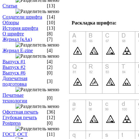
Статьи
[13]
Создатели шрифта
[14]
Обзоры
[10]
Раскладка шрифта:
История шрифта
[13]
О шрифте
[8]
Журнал [кАк)
[7]
Журнал E-zine
[4]
Выпуск #1
[4]
Выпуск #2
[2]
Выпуск #6
[0]
Допечатная
[3]
подготовка
Печатные
[0]
технологии
Офсетная печать
[36]
Глубокая печать
[12]
Postpress
[0]
ГОСТ, ОСТ
[11]