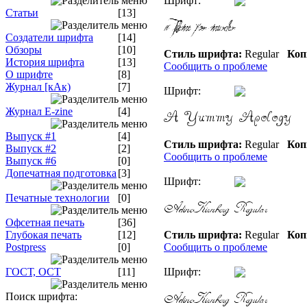
Шрифт:
Статьи
[13]
Создатели шрифта
[14]
Обзоры
[10]
Стиль шрифта:
Regular
Коп
История шрифта
[13]
Сообщить о проблеме
О шрифте
[8]
Журнал [кАк)
[7]
Шрифт:
Журнал E-zine
[4]
Выпуск #1
[4]
Стиль шрифта:
Regular
Коп
Выпуск #2
[2]
Сообщить о проблеме
Выпуск #6
[0]
Допечатная подготовка
[3]
Шрифт:
Печатные технологии
[0]
Офсетная печать
[36]
Глубокая печать
[12]
Стиль шрифта:
Regular
Коп
Postpress
[0]
Сообщить о проблеме
ГОСТ, ОСТ
[11]
Шрифт:
Поиск шрифта: