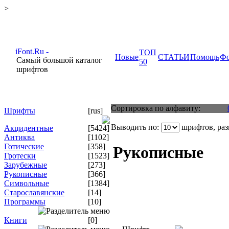
>
ТОП
Новые
СТАТЬИ
Помощь
Ф
Самый большой каталог
50
шрифтов
Сортировка по алфавиту:
Шрифты
[rus]
Выводить по:
шрифтов, ра
Акцидентные
[5424]
Антиква
[1102]
Готические
[358]
Рукописные
Гротески
[1523]
Зарубежные
[273]
Рукописные
[366]
Символьные
[1384]
Старославянские
[14]
Программы
[10]
Книги
[0]