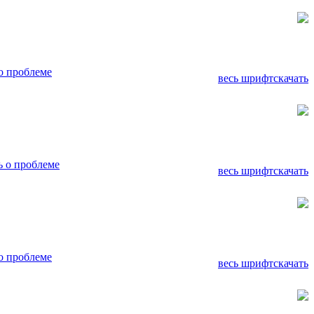
о проблеме
весь шрифт
скачать
 о проблеме
весь шрифт
скачать
о проблеме
весь шрифт
скачать