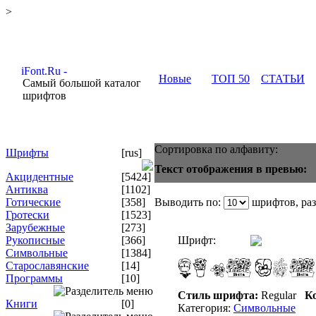
>
Новые
ТОП 50
СТАТЬИ
Самый большой каталог
шрифтов
Сортировка по алфавиту:
Шрифты
[rus]
Текст отображения в превью:
Акцидентные
[5424]
Антиква
[1102]
Готические
[358]
Выводить по:
шрифтов, ра
Гротески
[1523]
Зарубежные
[273]
Рукописные
[366]
Шрифт:
Символьные
[1384]
Старославянские
[14]
Программы
[10]
Стиль шрифта:
Regular
Ко
Книги
[0]
Категория:
Символьные