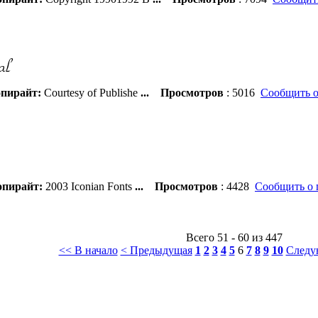
пирайт:
Courtesy of Publishe
...
Просмотров
: 5016
Сообщить о
пирайт:
2003 Iconian Fonts
...
Просмотров
: 4428
Сообщить о 
Всего 51 - 60 из 447
<< В начало
< Предыдущая
1
2
3
4
5
6
7
8
9
10
Следу