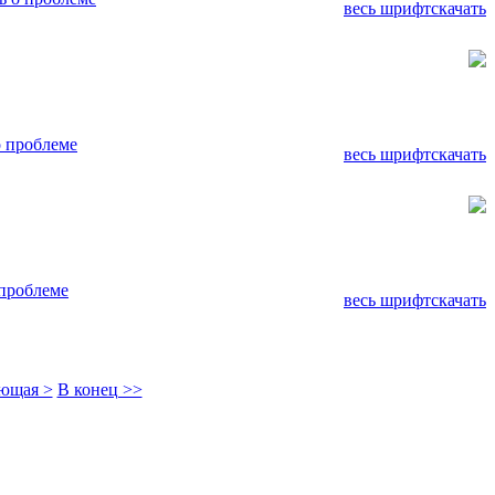
весь шрифт
скачать
 проблеме
весь шрифт
скачать
проблеме
весь шрифт
скачать
ющая >
В конец >>