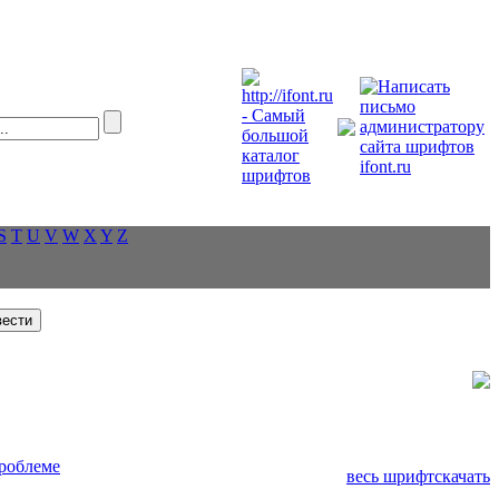
S
T
U
V
W
X
Y
Z
роблеме
весь шрифт
скачать