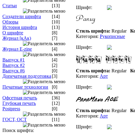
Статьи
[13]
Шрифт:
Создатели шрифта
[14]
Обзоры
[10]
История шрифта
[13]
Стиль шрифта:
Regular
Ко
О шрифте
[8]
Категория:
Рукописные
Журнал [кАк)
[7]
Шрифт:
Журнал E-zine
[4]
Выпуск #1
[4]
Выпуск #2
[2]
Выпуск #6
[0]
Стиль шрифта:
Regular
Ко
Допечатная подготовка
[3]
Категория:
Арт
Печатные технологии
[0]
Шрифт:
Офсетная печать
[36]
Глубокая печать
[12]
Postpress
[0]
Стиль шрифта:
Regular
Ко
Категория:
Арт
ГОСТ, ОСТ
[11]
Шрифт:
Поиск шрифта: