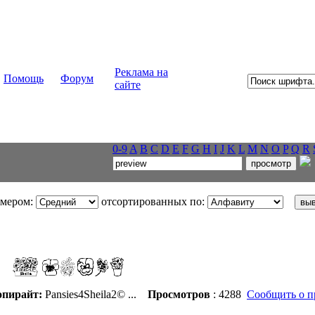
Реклама на
Помощь
Форум
сайте
0-9
A
B
C
D
E
F
G
H
I
J
K
L
M
N
O
P
Q
R
змером:
отсортированных по:
пирайт:
Pansies4Sheila2©
...
Просмотров
: 4288
Сообщить о п