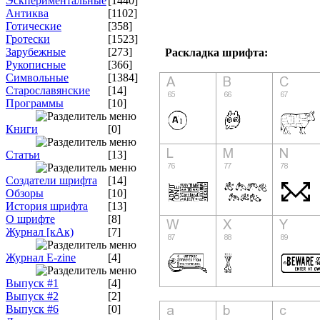
Эскпериментальные
[1440]
Антиква
[1102]
Готические
[358]
Гротески
[1523]
Зарубежные
[273]
Раскладка шрифта:
Рукописные
[366]
Символьные
[1384]
Старославянские
[14]
Программы
[10]
Книги
[0]
Статьи
[13]
Создатели шрифта
[14]
Обзоры
[10]
История шрифта
[13]
О шрифте
[8]
Журнал [кАк)
[7]
Журнал E-zine
[4]
Выпуск #1
[4]
Выпуск #2
[2]
Выпуск #6
[0]