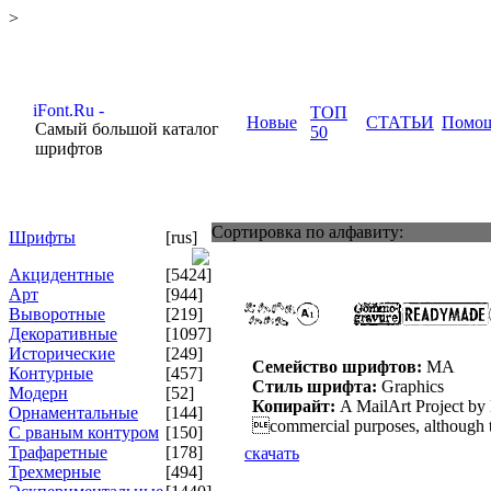
>
ТОП
Новые
СТАТЬИ
Помо
Самый большой каталог
50
шрифтов
Сортировка по алфавиту:
Шрифты
[rus]
Акцидентные
[5424]
Арт
[944]
Выворотные
[219]
Декоративные
[1097]
Исторические
[249]
Семейство шрифтов:
MA
Контурные
[457]
Стиль шрифта:
Graphics
Модерн
[52]
Копирайт:
A MailArt Project by 
Орнаментальные
[144]
commercial purposes, although the
С рваным контуром
[150]
Трафаретные
[178]
скачать
Трехмерные
[494]