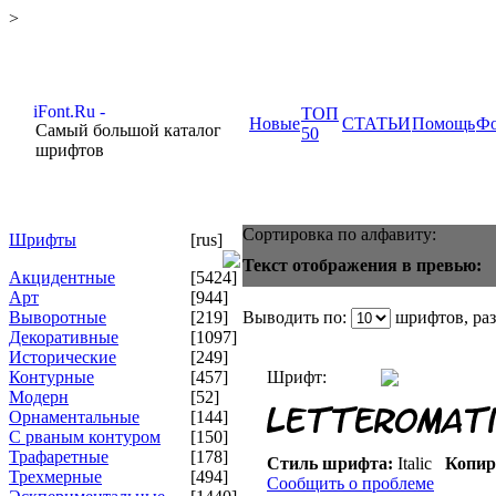
>
ТОП
Новые
СТАТЬИ
Помощь
Ф
Самый большой каталог
50
шрифтов
Сортировка по алфавиту:
Шрифты
[rus]
Текст отображения в превью:
Акцидентные
[5424]
Арт
[944]
Выворотные
[219]
Выводить по:
шрифтов, ра
Декоративные
[1097]
Исторические
[249]
Контурные
[457]
Шрифт:
Модерн
[52]
Орнаментальные
[144]
С рваным контуром
[150]
Трафаретные
[178]
Стиль шрифта:
Italic
Копир
Трехмерные
[494]
Сообщить о проблеме