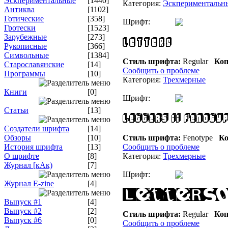
Эскпериментальные
[1440]
Категория:
Эскпериментальн
Антиква
[1102]
Готические
[358]
Шрифт:
Гротески
[1523]
Зарубежные
[273]
Рукописные
[366]
Символьные
[1384]
Стиль шрифта:
Regular
Коп
Старославянские
[14]
Сообщить о проблеме
Программы
[10]
Категория:
Трехмерные
Книги
[0]
Шрифт:
Статьи
[13]
Создатели шрифта
[14]
Обзоры
[10]
Стиль шрифта:
Fenotype
Ко
История шрифта
[13]
Сообщить о проблеме
О шрифте
[8]
Категория:
Трехмерные
Журнал [кАк)
[7]
Шрифт:
Журнал E-zine
[4]
Выпуск #1
[4]
Выпуск #2
[2]
Стиль шрифта:
Regular
Коп
Выпуск #6
[0]
Сообщить о проблеме