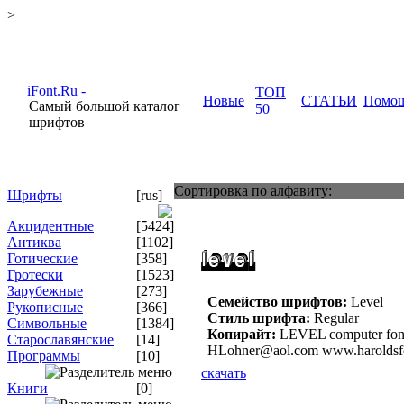
>
ТОП
Новые
СТАТЬИ
Помо
Самый большой каталог
50
шрифтов
Сортировка по алфавиту:
Шрифты
[rus]
Акцидентные
[5424]
Антиква
[1102]
Готические
[358]
Гротески
[1523]
Зарубежные
[273]
Семейство шрифтов:
Level
Рукописные
[366]
Стиль шрифта:
Regular
Символьные
[1384]
Копирайт:
LEVEL computer font
Старославянские
[14]
HLohner@aol.com www.haroldsf
Программы
[10]
скачать
Книги
[0]