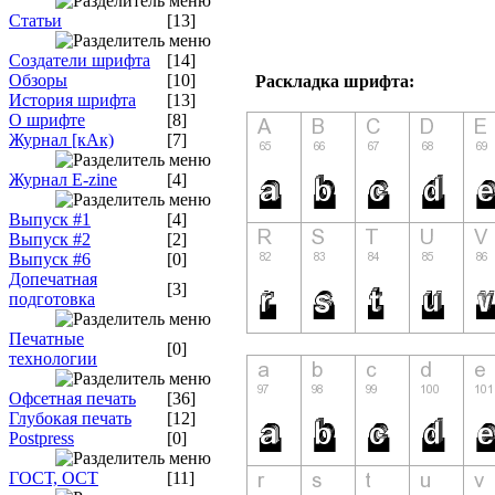
Статьи
[13]
Создатели шрифта
[14]
Обзоры
[10]
Раскладка шрифта:
История шрифта
[13]
О шрифте
[8]
Журнал [кАк)
[7]
Журнал E-zine
[4]
Выпуск #1
[4]
Выпуск #2
[2]
Выпуск #6
[0]
Допечатная
[3]
подготовка
Печатные
[0]
технологии
Офсетная печать
[36]
Глубокая печать
[12]
Postpress
[0]
ГОСТ, ОСТ
[11]