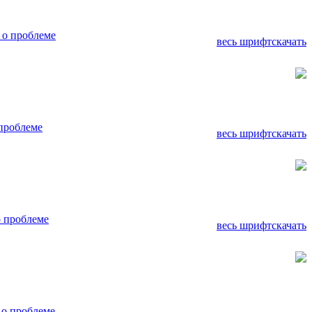
 о проблеме
весь шрифт
скачать
проблеме
весь шрифт
скачать
 проблеме
весь шрифт
скачать
о проблеме