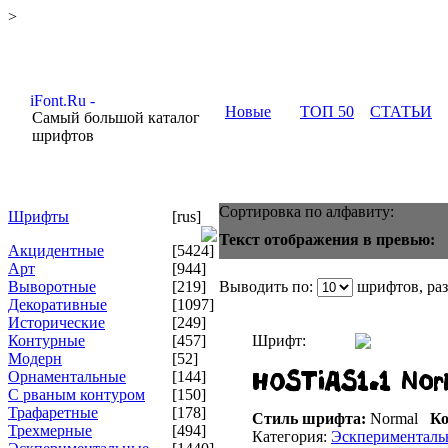
>
Новые
ТОП 50
СТАТЬИ
Самый большой каталог
шрифтов
Сортировка по алфавиту:
Шрифты
[rus]
Текст отображения в превью:
Акцидентные
[5424]
Арт
[944]
Выворотные
[219]
Выводить по:
шрифтов, ра
Декоративные
[1097]
Исторические
[249]
Контурные
[457]
Шрифт:
Модерн
[52]
Орнаментальные
[144]
С рваным контуром
[150]
Трафаретные
[178]
Стиль шрифта:
Normal
Ко
Трехмерные
[494]
Категория:
Эскперименталь