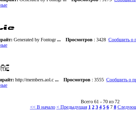
ные
райт:
Generated by Fontogr
...
Просмотров
: 3428
Сообщить о 
ные
ирайт:
http://members.aol.c
...
Просмотров
: 3555
Сообщить о п
ные
Всего 61 - 70 из 72
<< В начало
< Предыдущая
1
2
3
4
5
6
7
8
Следующ