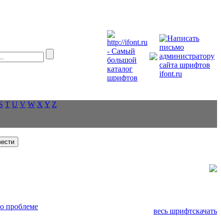
S
T
U
V
W
X
Y
Z
о проблеме
весь шрифт
скачать