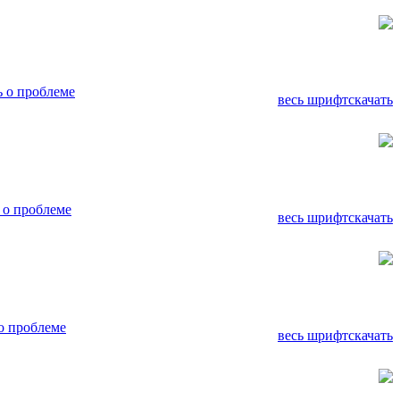
 о проблеме
весь шрифт
скачать
 о проблеме
весь шрифт
скачать
о проблеме
весь шрифт
скачать