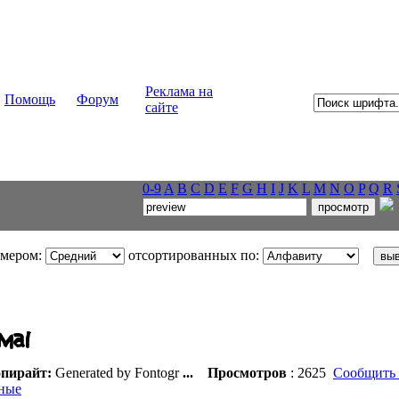
Реклама на
Помощь
Форум
сайте
0-9
A
B
C
D
E
F
G
H
I
J
K
L
M
N
O
P
Q
R
змером:
отсортированных по:
пирайт:
Generated by Fontogr
...
Просмотров
: 2625
Сообщить 
ные