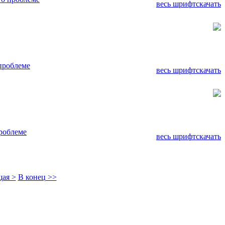
весь шрифт
скачать
проблеме
весь шрифт
скачать
роблеме
весь шрифт
скачать
ая >
В конец >>