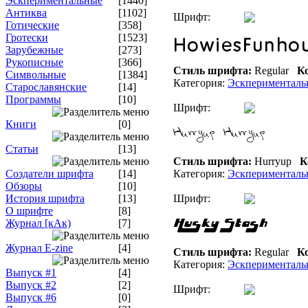
Эскпериментальные
[1440]
Антиква
[1102]
Шрифт:
Готические
[358]
Гротески
[1523]
Зарубежные
[273]
Рукописные
[366]
Стиль шрифта:
Regular
Ко
Символьные
[1384]
Категория:
Эскперименталь
Старославянские
[14]
Программы
[10]
Шрифт:
Книги
[0]
Статьи
[13]
Стиль шрифта:
Hurryup
К
Создатели шрифта
[14]
Категория:
Эскперименталь
Обзоры
[10]
История шрифта
[13]
Шрифт:
О шрифте
[8]
Журнал [кАк)
[7]
Журнал E-zine
[4]
Стиль шрифта:
Regular
Ко
Категория:
Эскперименталь
Выпуск #1
[4]
Выпуск #2
[2]
Шрифт:
Выпуск #6
[0]