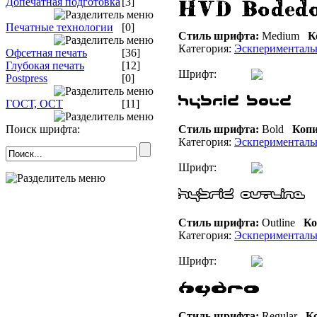
Допечатная подготовка
[3]
Печатные технологии
[0]
Стиль шрифта:
Medium
К
Категория:
Эскперименталь
Офсетная печать
[36]
Глубокая печать
[12]
Шрифт:
Postpress
[0]
ГОСТ, ОСТ
[11]
Поиск шрифта:
Стиль шрифта:
Bold
Копи
Категория:
Эскперименталь
Шрифт:
Стиль шрифта:
Outline
Ко
Категория:
Эскперименталь
Шрифт:
Стиль шрифта:
Regular
Ко