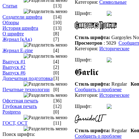
Категория:
Символьные
Статьи
[13]
Шрифт:
Создатели шрифта
[14]
Обзоры
[10]
История шрифта
[13]
О шрифте
[8]
Стиль шрифта:
Gargoyles N
Журнал [кАк)
[7]
Просмотров
: 5029
Сообщить
Категория:
Исторические
Журнал E-zine
[4]
Шрифт:
Выпуск #1
[4]
Выпуск #2
[2]
Выпуск #6
[0]
Допечатная подготовка
[3]
Стиль шрифта:
Regular
Коп
Печатные технологии
[0]
Сообщить о проблеме
Категория:
Исторические
Офсетная печать
[36]
Глубокая печать
[12]
Шрифт:
Postpress
[0]
ГОСТ, ОСТ
[11]
Стиль шрифта:
Regular
Коп
Поиск шрифта:
Сообщить о проблеме