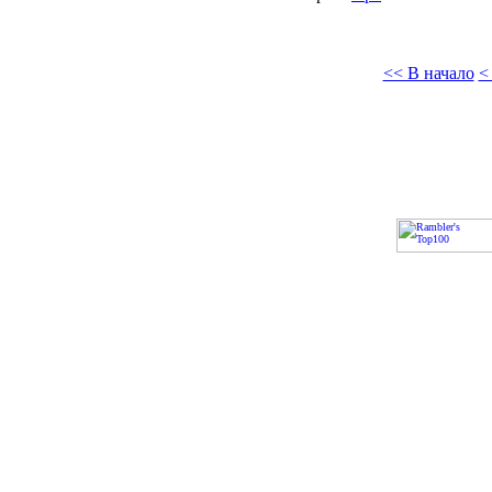
<< В начало
<