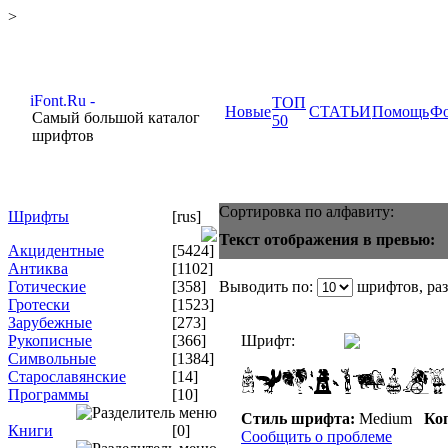
>
ТОП
Новые
СТАТЬИ
Помощь
Ф
Самый большой каталог
50
шрифтов
Сортировка по алфавиту:
Шрифты
[rus]
Текст отображения в превью:
Акцидентные
[5424]
Антиква
[1102]
Готические
[358]
Выводить по:
шрифтов, ра
Гротески
[1523]
Зарубежные
[273]
Рукописные
[366]
Шрифт:
Символьные
[1384]
Старославянские
[14]
Программы
[10]
Стиль шрифта:
Medium
Коп
Книги
[0]
Сообщить о проблеме