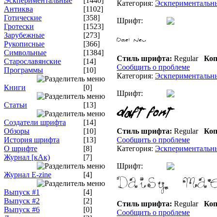
Эскпериментальные
[1440]
Категория:
Эскпериментальн
Антиква
[1102]
Готические
[358]
Шрифт:
Гротески
[1523]
Зарубежные
[273]
Рукописные
[366]
Символьные
[1384]
Стиль шрифта:
Regular
Коп
Старославянские
[14]
Сообщить о проблеме
Программы
[10]
Категория:
Эскпериментальн
Книги
[0]
Шрифт:
Статьи
[13]
Создатели шрифта
[14]
Обзоры
[10]
Стиль шрифта:
Regular
Коп
История шрифта
[13]
Сообщить о проблеме
О шрифте
[8]
Категория:
Эскпериментальн
Журнал [кАк)
[7]
Шрифт:
Журнал E-zine
[4]
Выпуск #1
[4]
Выпуск #2
[2]
Стиль шрифта:
Regular
Коп
Выпуск #6
[0]
Сообщить о проблеме