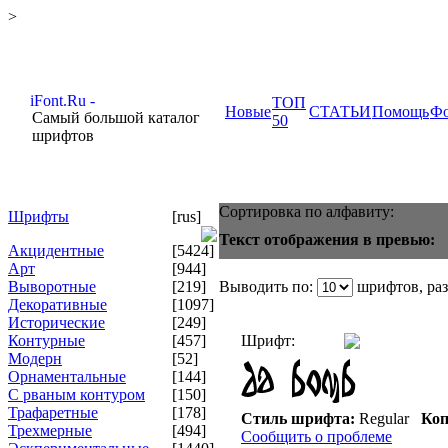
>
ТОП
Новые
СТАТЬИ
Помощь
Ф
Самый большой каталог
50
шрифтов
Сортировка по алфавиту:
Шрифты
[rus]
Текст отображения в превью:
Акцидентные
[5424]
Арт
[944]
Выворотные
[219]
Выводить по:
шрифтов, ра
Декоративные
[1097]
Исторические
[249]
Контурные
[457]
Шрифт:
Модерн
[52]
Орнаментальные
[144]
С рваным контуром
[150]
Трафаретные
[178]
Стиль шрифта:
Regular
Коп
Трехмерные
[494]
Сообщить о проблеме