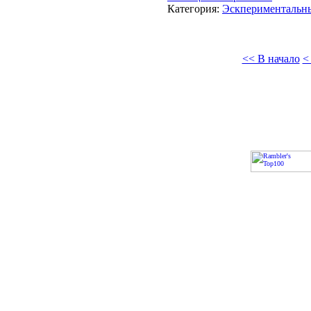
Категория:
Эскпериментальн
<< В начало
<