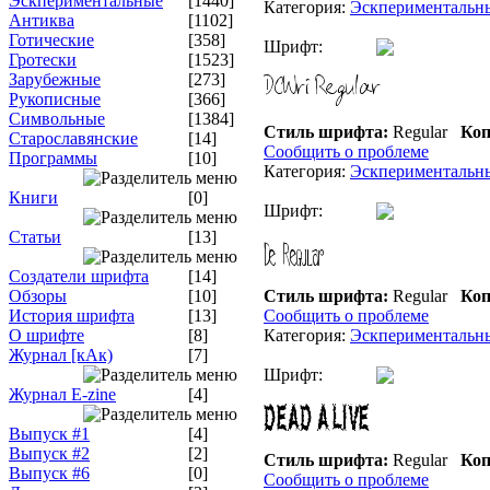
Эскпериментальные
[1440]
Категория:
Эскпериментальн
Антиква
[1102]
Готические
[358]
Шрифт:
Гротески
[1523]
Зарубежные
[273]
Рукописные
[366]
Символьные
[1384]
Стиль шрифта:
Regular
Коп
Старославянские
[14]
Сообщить о проблеме
Программы
[10]
Категория:
Эскпериментальн
Книги
[0]
Шрифт:
Статьи
[13]
Создатели шрифта
[14]
Обзоры
[10]
Стиль шрифта:
Regular
Коп
История шрифта
[13]
Сообщить о проблеме
О шрифте
[8]
Категория:
Эскпериментальн
Журнал [кАк)
[7]
Шрифт:
Журнал E-zine
[4]
Выпуск #1
[4]
Выпуск #2
[2]
Стиль шрифта:
Regular
Коп
Выпуск #6
[0]
Сообщить о проблеме