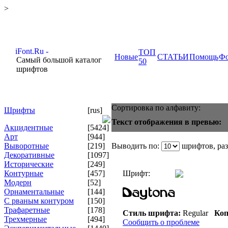
>
ТОП
Новые
СТАТЬИ
Помощь
Ф
Самый большой каталог
50
шрифтов
Сортировка по алфавиту:
Шрифты
[rus]
Текст отображения в превью:
Акцидентные
[5424]
Арт
[944]
Выворотные
[219]
Выводить по:
шрифтов, ра
Декоративные
[1097]
Исторические
[249]
Контурные
[457]
Шрифт:
Модерн
[52]
Орнаментальные
[144]
С рваным контуром
[150]
Трафаретные
[178]
Стиль шрифта:
Regular
Коп
Трехмерные
[494]
Сообщить о проблеме