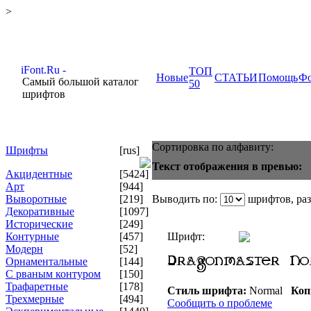
>
ТОП
Новые
СТАТЬИ
Помощь
Ф
Самый большой каталог
50
шрифтов
Сортировка по алфавиту:
Шрифты
[rus]
Текст отображения в превью:
Акцидентные
[5424]
Арт
[944]
Выворотные
[219]
Выводить по:
шрифтов, ра
Декоративные
[1097]
Исторические
[249]
Контурные
[457]
Шрифт:
Модерн
[52]
Орнаментальные
[144]
С рваным контуром
[150]
Трафаретные
[178]
Стиль шрифта:
Normal
Коп
Трехмерные
[494]
Сообщить о проблеме