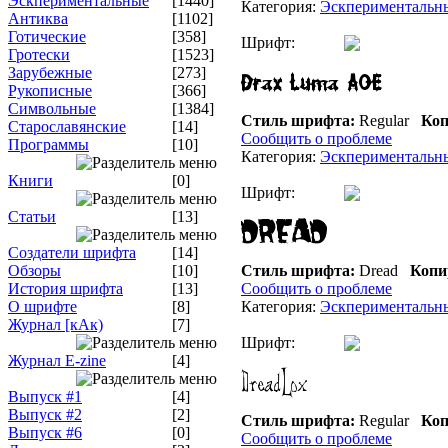
Эскпериментальные
[1440]
Категория:
Эскпериментальн
Антиква
[1102]
Готические
[358]
Шрифт:
Гротески
[1523]
Зарубежные
[273]
Рукописные
[366]
Символьные
[1384]
Стиль шрифта:
Regular
Коп
Старославянские
[14]
Сообщить о проблеме
Программы
[10]
Категория:
Эскпериментальн
Книги
[0]
Шрифт:
Статьи
[13]
Создатели шрифта
[14]
Обзоры
[10]
Стиль шрифта:
Dread
Копи
История шрифта
[13]
Сообщить о проблеме
О шрифте
[8]
Категория:
Эскпериментальн
Журнал [кАк)
[7]
Шрифт:
Журнал E-zine
[4]
Выпуск #1
[4]
Выпуск #2
[2]
Стиль шрифта:
Regular
Коп
Выпуск #6
[0]
Сообщить о проблеме