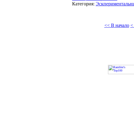
Категория:
Эскпериментальн
<< В начало
<