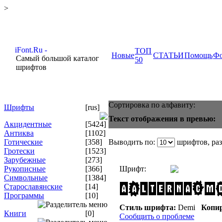
>
ТОП
Новые
СТАТЬИ
Помощь
Ф
Самый большой каталог
50
шрифтов
Сортировка по алфавиту:
Шрифты
[rus]
Текст отображения в превью:
Акцидентные
[5424]
Антиква
[1102]
Готические
[358]
Выводить по:
шрифтов, ра
Гротески
[1523]
Зарубежные
[273]
Рукописные
[366]
Шрифт:
Символьные
[1384]
Старославянские
[14]
Программы
[10]
Стиль шрифта:
Demi
Копир
Книги
[0]
Сообщить о проблеме