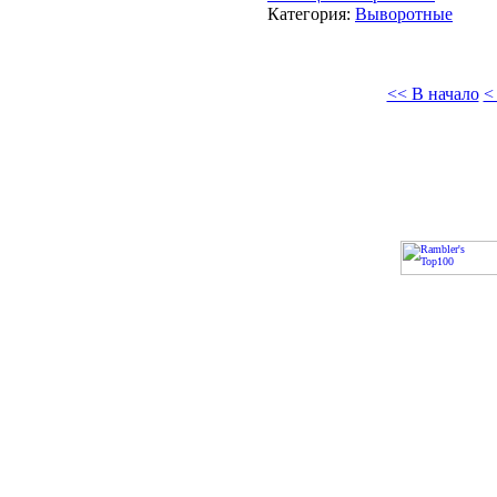
Категория:
Выворотные
<< В начало
<