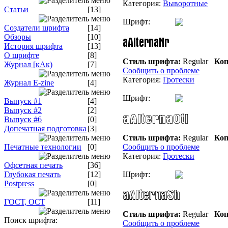
Категория:
Выворотные
Статьи
[13]
Шрифт:
Создатели шрифта
[14]
Обзоры
[10]
История шрифта
[13]
О шрифте
[8]
Стиль шрифта:
Regular
Коп
Журнал [кАк)
[7]
Сообщить о проблеме
Категория:
Гротески
Журнал E-zine
[4]
Шрифт:
Выпуск #1
[4]
Выпуск #2
[2]
Выпуск #6
[0]
Допечатная подготовка
[3]
Стиль шрифта:
Regular
Коп
Печатные технологии
[0]
Сообщить о проблеме
Категория:
Гротески
Офсетная печать
[36]
Глубокая печать
[12]
Шрифт:
Postpress
[0]
ГОСТ, ОСТ
[11]
Стиль шрифта:
Regular
Коп
Поиск шрифта:
Сообщить о проблеме