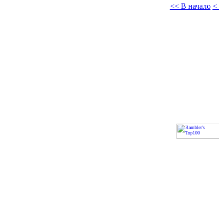
<< В начало
<