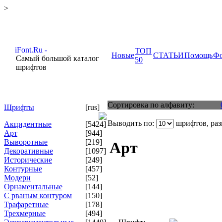
>
ТОП
Новые
СТАТЬИ
Помощь
Ф
Самый большой каталог
50
шрифтов
Сортировка по алфавиту:
Шрифты
[rus]
Выводить по:
шрифтов, ра
Акцидентные
[5424]
Арт
[944]
Выворотные
[219]
Арт
Декоративные
[1097]
Исторические
[249]
Контурные
[457]
Модерн
[52]
Орнаментальные
[144]
С рваным контуром
[150]
Трафаретные
[178]
Трехмерные
[494]