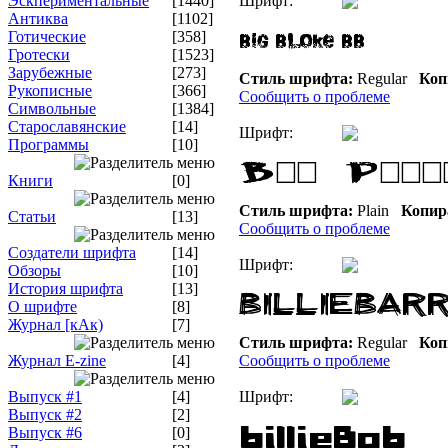
Эскпериментальные
[1440]
Шрифт:
Антиква
[1102]
Готические
[358]
Гротески
[1523]
Зарубежные
[273]
Стиль шрифта:
Regular
Коп
Рукописные
[366]
Сообщить о проблеме
Символьные
[1384]
Старославянские
[14]
Шрифт:
Программы
[10]
Книги
[0]
Стиль шрифта:
Plain
Копир
Статьи
[13]
Сообщить о проблеме
Создатели шрифта
[14]
Шрифт:
Обзоры
[10]
История шрифта
[13]
О шрифте
[8]
Журнал [кАк)
[7]
Стиль шрифта:
Regular
Коп
Журнал E-zine
[4]
Сообщить о проблеме
Выпуск #1
[4]
Шрифт:
Выпуск #2
[2]
Выпуск #6
[0]